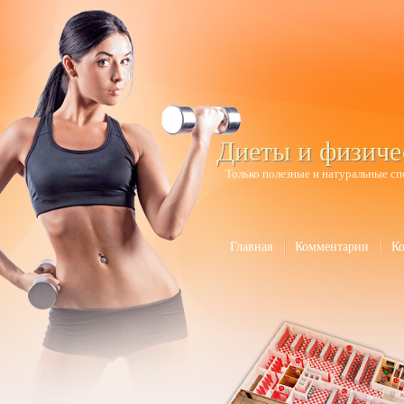
Диеты и физиче
Только полезные и натуральные сп
Главная
Комментарии
К