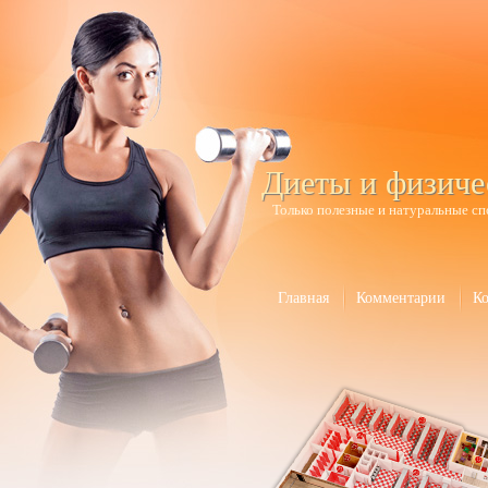
Диеты и физиче
Только полезные и натуральные сп
Главная
Комментарии
К