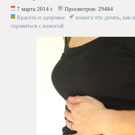
7 марта 2014 г.
Просмотров:
29484
Красота и здоровье
изжога что делать
,
как 
справиться с изжогой