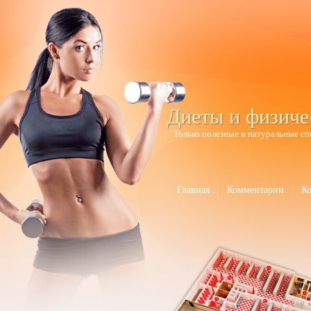
Диеты и физиче
Только полезные и натуральные сп
Главная
Комментарии
К