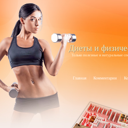
Диеты и физиче
Только полезные и натуральные сп
Главная
Комментарии
К