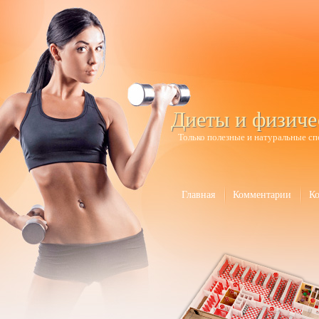
Диеты и физиче
Только полезные и натуральные сп
Главная
Комментарии
К