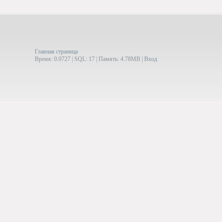
Главная страница
Время: 0.0727 | SQL: 17 | Память: 4.78MB
|
Вход