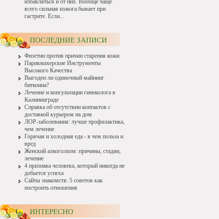
избавляться и от них. Вообще чаще
всего сильная изжога бывает при
гастрите. Если...
ПОСЛЕДНИЕ ЗАПИСИ
Физетин против причин старения кожи
Парикмахерские Инструменты
Высокого Качества
Выгоден ли одиночный майнинг
биткоина?
Лечение и консультации гинеколога в
Калининграде
Справка об отсутствии контактов с
доставкой курьером на дом
ЛОР-заболевания: лучше профилактика,
чем лечение
Горячая и холодная еда - в чем польза и
вред
Женский алкоголизм: причины, стадии,
лечение
4 признака человека, который никогда не
добьется успеха
Сайты знакомств: 5 советов как
построить отношения
ИНТЕРЕСНО