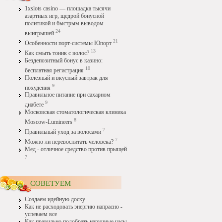
1xslots casino — площадка тысячи
азартных игр, щедрой бонусной
политикой и быстрым выводом
24
выигрышей
21
Особенности порт-системы Юпорт
13
Как смыть тоник с волос?
Бездепозитный бонус в казино:
10
бесплатная регистрация
Полезный и вкусный завтрак для
9
похудения
Правильное питание при сахарном
9
диабете
Московская стоматологическая клиника
8
Moscow-Lumineers
7
Правильный уход за волосами
7
Можно ли перевоспитать человека?
Мед - отличное средство против прыщей
7
СОВЕТУЕМ
Создаем идейную доску
Как не расходовать энергию напрасно -
успеваем все
Как правильно подобрать наручные часы