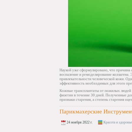
Наукой уже сформулировано, что причина 
воспаление и ремоделирование коллагена.
привлекательности человеческой кожи. О
эффективность необходимых для этого пре
Кожные трансплантаты от пожилых людей 
физетин в течение 30 дней. Полученные д
признаки старения, а степень старения оц
Парикмахерские Инструмен
24 ноября 2022 г.
Красота и здоровье