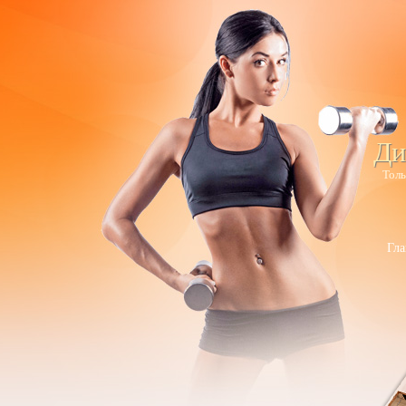
Ди
Толь
Гла