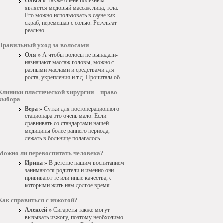
Ольга »
Также очень полезным
является медовый массаж лица, тела.
Его можно использовать в сауне как
скраб, перемешав с солью. Результат
реально...
Правильный уход за волосами
Оля »
А чтобы волосы не выпадали-
назначают массаж головы, можно с
разными маслами и средствами для
роста, укрепления и т.д. Прочитала об...
Клиники пластической хирургии – право
выбора
Вера »
Сутки для постоперационного
стационара это очень мало. Если
сравнивать со стандартами нашей
медицины более раннего периода,
лежать в больнице полагалось...
Можно ли перевоспитать человека?
Ирина »
В детстве нашим воспитанием
занимаются родители и именно они
прививают те или иные качества, с
которыми жить нам долгое время....
Как справиться с изжогой?
Алексей »
Сигареты также могут
вызывать изжогу, поэтому необходимо