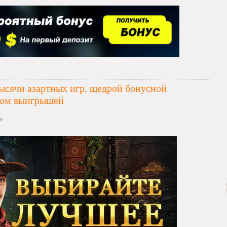
тысячи азартных игр, щедрой бонусной
дом выигрышей
е