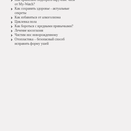
от My-Watch?
Как сохранить здоровье - актуальные
секреты
Как избавиться от алкоголизма
Циклевка пола
Как бороться с вредными привычками?
Лечение косоглазия
Чистим нос новорожденному
Отопластика – безопасный способ
исправить форму ушей