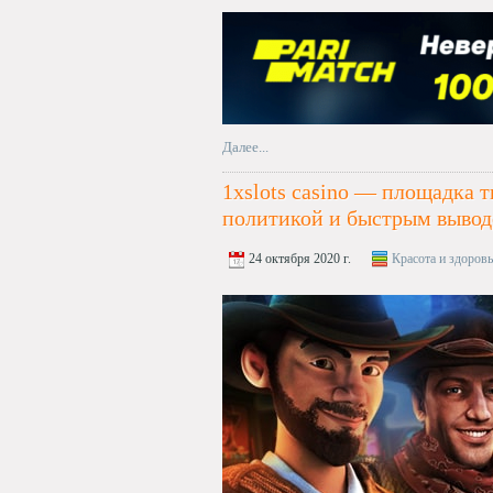
Далее...
1xslots casino — площадка 
политикой и быстрым выво
24 октября 2020 г.
Красота и здоровь