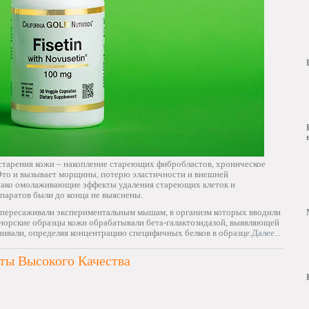
старения кожи – накопление стареющих фибробластов, хроническое
 Это и вызывает морщины, потерю эластичности и внешней
днако омолаживающие эффекты удаления стареющих клеток и
паратов были до конца не выяснены.
пересаживали экспериментальным мышам, в организм которых вводили
онорские образцы кожи обрабатывали бета-галактозидазой, выявляющей
енивали, определяя концентрацию специфичных белков в образце.
Далее...
ты Высокого Качества