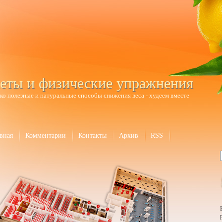
еты и физические упражнения
ко полезные и натуральные способы снижения веса - худеем вместе
вная
Комментарии
Контакты
Архив
RSS