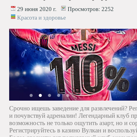
29 июня 2020 г.
Просмотров:
2252
Красота и здоровье
Срочно ищешь заведение для развлечений? Ре
и почувствуй адреналин! Легендарный клуб 
возможность не только ощутить азарт, но и с
Регистрируйтесь в казино Вулкан и воспольз