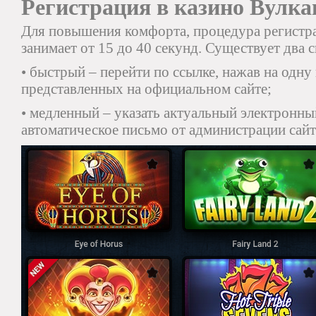
Регистрация в казино Вулка
Для повышения комфорта, процедура регистр
занимает от 15 до 40 секунд. Существует два
• быстрый – перейти по ссылке, нажав на одну
представленных на официальном сайте;
• медленный – указать актуальный электронны
автоматическое письмо от администрации сайт