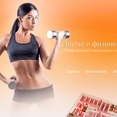
Диеты и физиче
Только полезные и натуральные сп
Главная
Комментарии
К