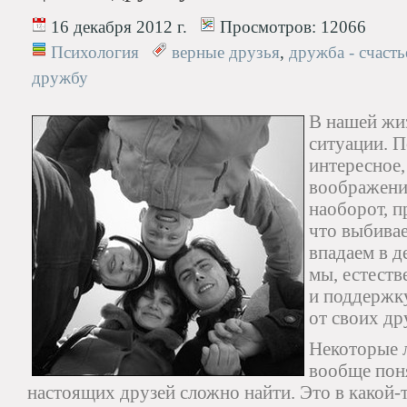
16 декабря 2012 г.
Просмотров:
12066
Психология
верные друзья
,
дружба - счасть
дружбу
В нашей жи
ситуации. П
интересное
воображение
наоборот, п
что выбивае
впадаем в д
мы, естест
и поддержку
от своих др
Некоторые 
вообще поня
настоящих друзей сложно найти. Это в какой-