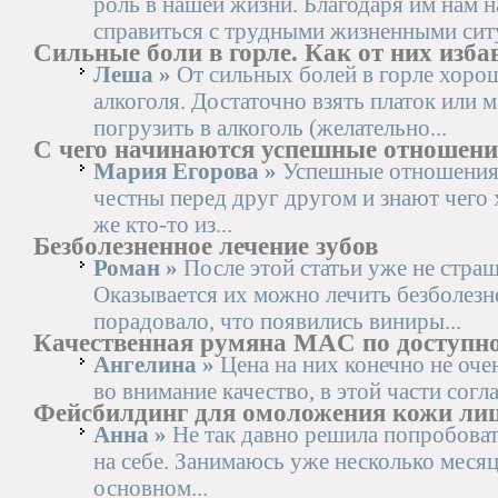
роль в нашей жизни. Благодаря им нам н
справиться с трудными жизненными ситу
Сильные боли в горле. Как от них изба
Леша »
От сильных болей в горле хоро
алкоголя. Достаточно взять платок или
погрузить в алкоголь (желательно...
С чего начинаются успешные отношен
Мария Егорова »
Успешные отношения 
честны перед друг другом и знают чего 
же кто-то из...
Безболезненное лечение зубов
Роман »
После этой статьи уже не страш
Оказывается их можно лечить безболез
порадовало, что появились виниры...
Качественная румяна MAC по доступно
Ангелина »
Цена на них конечно не очен
во внимание качество, в этой части согл
Фейсбилдинг для омоложения кожи ли
Анна »
Не так давно решила попробова
на себе. Занимаюсь уже несколько месяце
основном...