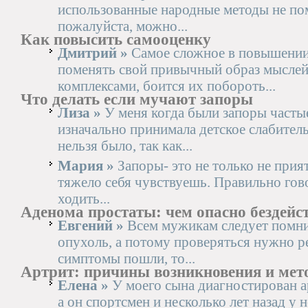
использованные народные методы не по
пожалуйста, можно...
Как повысить самооценку
Дмитрий »
Самое сложное в повышении
поменять свой привычный образ мыслей.
комплексами, боится их побороть...
Что делать если мучают запоры
Лиза »
У меня когда были запоры частые
изначально принимала детское слабител
нельзя было, так как...
Мария »
Запоры- это не только не прият
тяжело себя чувствуешь. Правильно гово
ходить...
Аденома простаты: чем опасно бездейс
Евгений »
Всем мужикам следует помнит
опухоль, а потому проверяться нужно р
симптомы пошли, то...
Артрит: причины возникновения и мет
Елена »
У моего сына диагностирован ар
а он спортсмен и несколько лет назад у 