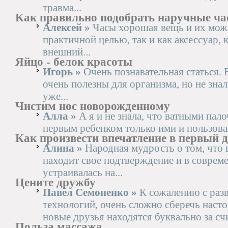
травма...
Как правильно подобрать наручные ча
Алексей »
Часы хорошая вещь и их можн
практичной целью, так и как аксессуар,
внешний...
Яйцо - белок красоты
Игорь »
Очень познавательная статься. В
очень полезны для организма, но не знал
уже...
Чистим нос новорожденному
Алла »
А я и не знала, что ватными пало
первым ребенком только ими и пользовала
Как произвести впечатление в первый 
Алина »
Народная мудрость о том, что 
находит свое подтверждение и в совреме
устраивалась на...
Цените дружбу
Павел Семоненко »
К сожалению с раз
технологий, очень сложно сберечь наст
новые друзья находятся буквально за сч
Польза массажа