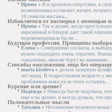
Ирина »
Я в прошлом спортсмен, в силу
позвоночника оставляет желать лучшего.
10 сеансов массажа,...
Избавляемся от насморка с помощью н
Ирина »
Так и делаю, когда простужаюс
нарезанный в блюдце дает такой хороши
порекомендовала бы не...
Будущая профессия. Принципы выбора
Елена »
Совершенно согласна, к выбор
нужно подходить очень серьезно. Взвеши
сожалению, многие берут во внимание...
Способы омоложения лица без операци
maria kiseleva »
делала лазерную шлифо
лет назад. В подростковом возрасте у м
проблемная кожа из-за этого остались...
Курение или зрение?
Надежда »
Никогда бы не подумала, что
еще и на зрение, я всегда думала, что пр
Положительные мысли
Татьяна »
Несомненно положительные 