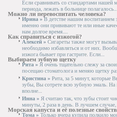
Если сравнивать со стандартами нашей 
периода, лежать в больнице полагалось..
Можно ли перевоспитать человека?
Ирина »
В детстве нашим воспитанием 
именно они прививают те или иные каче
нам долгое время....
Как справиться с изжогой?
Алексей »
Сигареты также могут вызыва
необходимо избавляться и от них. Вооб
изжога бывает при гастрите. Если...
Выбираем зубную щетку
Рита »
Я очень тщательно слежу за своим
посещаю стоматолога и меняю щетку раз 
Кристина »
Рита, за 5 минут, которые В
зубы, Вы сотрете всю зубную эмаль. На 
вполне...
Инна »
Я считаю так, что зубы стоит чи
минуты, 2 раза в день. В лучшем случае, 
Морская капуста и её полезные свойств
Тома »
Только вчера купила полкило мор