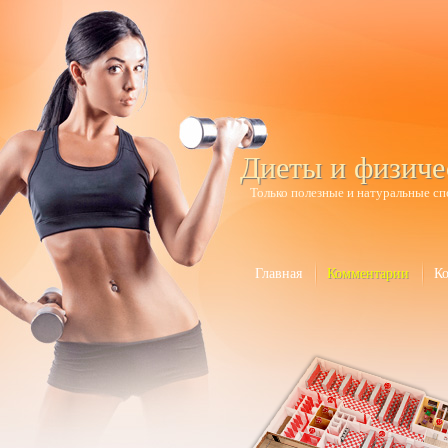
Диеты и физиче
Только полезные и натуральные сп
Главная
Комментарии
К