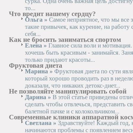
сурка. Одна очень важная цель достигнут
то...
Что вредит нашему сердцу?
Ольга »
Самое неприятное, что мы все 
такие привычек, как курение, на работу
себя...
Как не бросить заниматься спортом
Елена »
Главное сила воли и мотивация.
хочешь быть красивым - занимайся. Заня
только придают красоты...
Фруктовая диета
Марина »
Фруктовая диета по сути явл
который хорошо проводить раз в недел
доказали, что никаких детокс-диет...
Не позволяйте манипулировать собой
Дарина »
В этой статье приведены отл
сделать чтобы отвлечься, представить св
балетной пачке и с колокольчиком...
Современные клиники аппаратной кос
Светлана »
Здравствуйте! Каждый год, к
начинаются проблемы с появлением вес