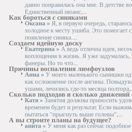
давно понравилась она мне. В детстве в
Единственный нюанс,...
Как бороться с синяками
Оксана »
Я, в первую очередь, стараюс
холодное к месту ушиба. Это помогает с
появление синяка....
Создаем идейную доску
Екатерина »
А ведь отлична идея, нес
воплощения в жизнь. Я уже задумалась, 
фанеры. Но то что...
Причины воспаления лимфоузлов
Анна »
У моего маленького сынишки од
как осложнение после ангины. Повыду
ушами, лечились где-то месяца полтора,.
Сколько подходов и сколько движений 
Катя »
Занятия должны приносить удово
временем будет и результат. Если выжима
пытаться "прыгнуть выше головы",...
А вы строите планы на будущее?
анита »
У меня как раз сейчас подобное 