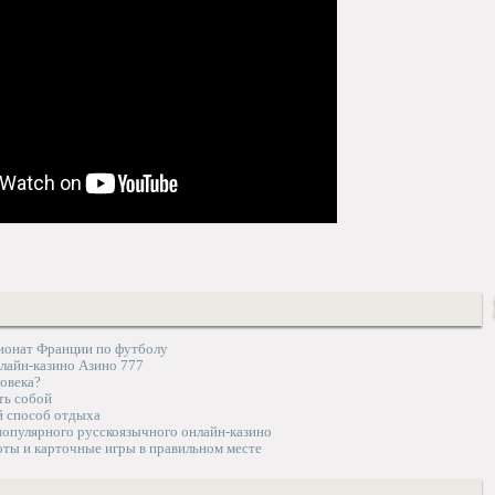
ионат Франции по футболу
нлайн-казино Азино 777
овека?
ть собой
й способ отдыха
популярного русскоязычного онлайн-казино
оты и карточные игры в правильном месте