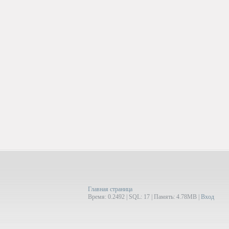
Главная страница
Время: 0.2492 | SQL: 17 | Память: 4.78MB
|
Вход