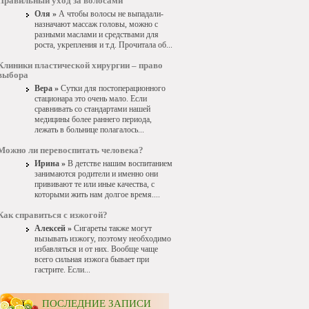
Правильный уход за волосами
Оля »
А чтобы волосы не выпадали-
назначают массаж головы, можно с
разными маслами и средствами для
роста, укрепления и т.д. Прочитала об...
Клиники пластической хирургии – право
выбора
Вера »
Сутки для постоперационного
стационара это очень мало. Если
сравнивать со стандартами нашей
медицины более раннего периода,
лежать в больнице полагалось...
Можно ли перевоспитать человека?
Ирина »
В детстве нашим воспитанием
занимаются родители и именно они
прививают те или иные качества, с
которыми жить нам долгое время....
Как справиться с изжогой?
Алексей »
Сигареты также могут
вызывать изжогу, поэтому необходимо
избавляться и от них. Вообще чаще
всего сильная изжога бывает при
гастрите. Если...
ПОСЛЕДНИЕ ЗАПИСИ