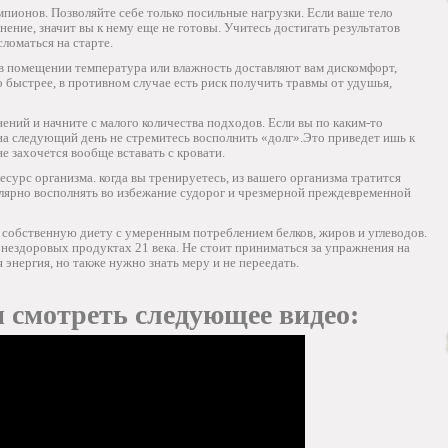
мпионов. Позволяйте себе только посильные нагрузки. Если ваше тело
ение, значит вы к нему еще не готовы. Учитесь достигать результатов
ломаться на старте.
в помещении температура или влажность доставляют вам дискомфорт,
о быстрее, в противном случае есть риск получить травмы от удушья,
ений и начните с малого количества подходов. Если вы по каким-то
на следующий день не стремитесь восполнить «долг».Это приведет ишь к
е захочется вообще вставать с кровати.
сурс организма. когда вы тренируетесь, из вашего организма тратится
улярно восполнять во избежание судорог и чрезмерной преждевременной
 собственную диету с умеренным потреблением белков, жиров и углеводов.
х нездоровых продуктах 21 века. Не стоит приниматься за упражнения на
 энергия, но также нужно знать меру и не переедать.
 смотреть следующее видео: