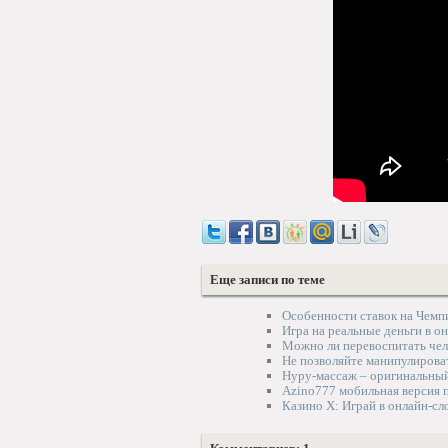
Еще записи по теме
Особенности ставок на Чемп
Игра на реальные деньги в о
Можно ли перевоспитать чел
Не позволяйте манипулирова
Нуру-массаж – оригинальны
Azino777 мобильная версия 
Казино X: Играй в онлайн-сл