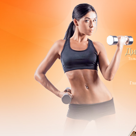
Ди
Толь
Гла