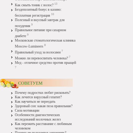
13
Как смыть тоник с волос?
Бездепозитный бонус в казино:
10
бесплатная регистрация
Полезный и вкусный завтрак для
9
похудения
Правильное питание при сахарном
9
диабете
Московская стоматологическая клиника
8
Moscow-Lumineers
7
Правильный уход за волосами
7
Можно ли перевоспитать человека?
Мед - отличное средство против прыщей
7
СОВЕТУЕМ
Почему подростки любят рисковать?
Как лечится вирусный гепатит?
Как научиться не переедать
Здоровый сон: какая поза правильная?
Сила мотивации
Особенности диагностических
исследований молочных желез
Как пережить расставание с любимым
человеком
Почему не получается запомнить?