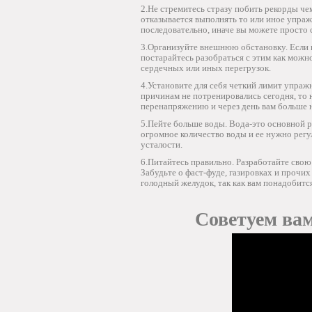
2.Не стремитесь стразу побить рекорды че
отказывается выполнять то или иное упражн
последовательно, иначе вы можете просто с
3.Организуйте внешнюю обстановку. Если 
постарайтесь разобраться с этим как можн
сердечных или иных перегрузок.
4.Установите для себя четкий лимит упражн
причинам не потренировались сегодня, то 
перенапряжению и через день вам больше н
5.Пейте больше воды. Вода-это основной ре
огромное количество воды и ее нужно рег
усталости.
6.Питайтесь правильно. Разработайте свою
Забудьте о фаст-фуде, газировках и прочи
голодный желудок, так как вам понадобится
Советуем вам