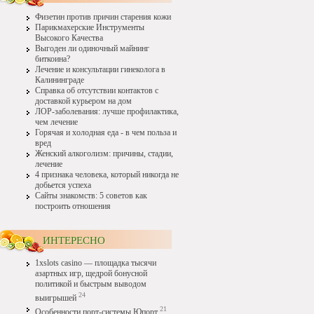
Физетин против причин старения кожи
Парикмахерские Инструменты
Высокого Качества
Выгоден ли одиночный майнинг
биткоина?
Лечение и консультации гинеколога в
Калининграде
Справка об отсутствии контактов с
доставкой курьером на дом
ЛОР-заболевания: лучше профилактика,
чем лечение
Горячая и холодная еда - в чем польза и
вред
Женский алкоголизм: причины, стадии,
лечение
4 признака человека, который никогда не
добьется успеха
Сайты знакомств: 5 советов как
построить отношения
ИНТЕРЕСНО
1xslots casino — площадка тысячи
азартных игр, щедрой бонусной
политикой и быстрым выводом
24
выигрышей
21
Особенности порт-системы Юпорт