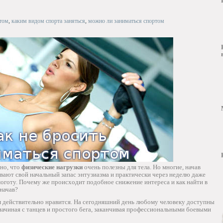
ртом
,
каким видом спорта заняться
,
можно ли заниматься спортом
но, что
физические нагрузки
очень полезны для тела. Но многие, начав
вают свой начальный запас энтузиазма и практически через неделю даже
оготу. Почему же происходит подобное снижение интереса и как найти в
начав?
ам действительно нравится. На сегодняшний день любому человеку доступны
начиная с танцев и простого бега, заканчивая профессиональными боевыми