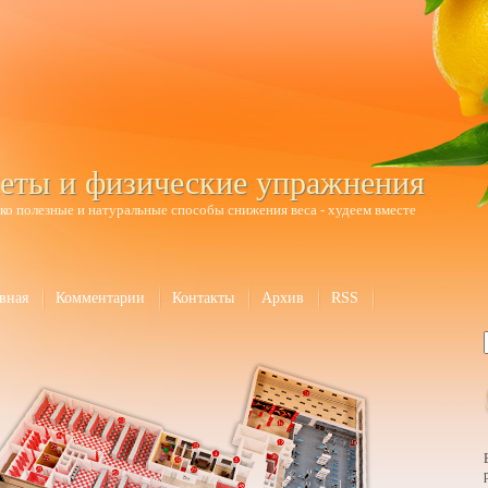
еты и физические упражнения
ко полезные и натуральные способы снижения веса - худеем вместе
вная
Комментарии
Контакты
Архив
RSS