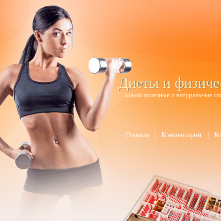
Диеты и физиче
Только полезные и натуральные сп
Главная
Комментарии
К