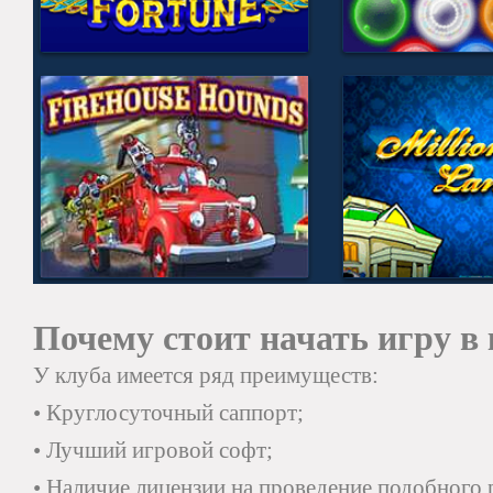
Почему стоит начать игру в
У клуба имеется ряд преимуществ:
• Круглосуточный саппорт;
• Лучший игровой софт;
• Наличие лицензии на проведение подобного 