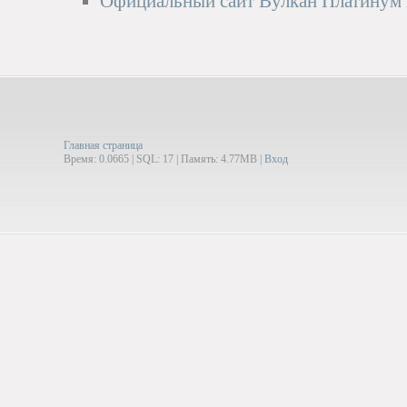
Официальный сайт Вулкан Платинум в
Главная страница
Время: 0.0665 | SQL: 17 | Память: 4.77MB
|
Вход