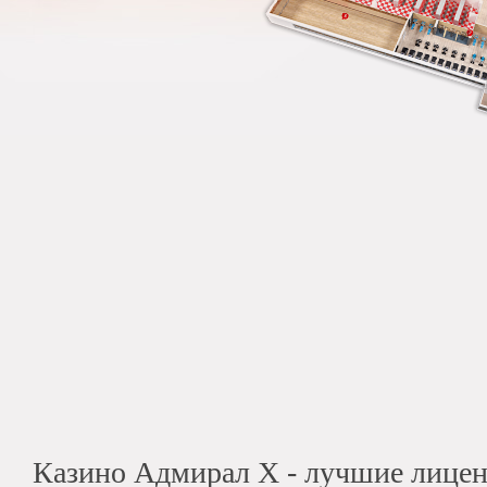
Казино Адмирал Х - лучшие лице