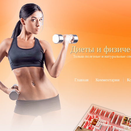
Диеты и физиче
Только полезные и натуральные сп
Главная
Комментарии
К