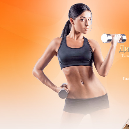
Ди
Толь
Гла