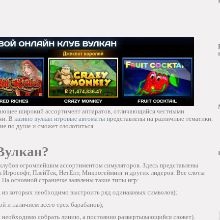
агающее широкий ассортимент аппаратов, отличающийся честными
чи. В
казино вулкан игровые автоматы
представлены на различные тематики.
ие по душе и сможет озолотиться.
 Вулкан?
 клубов огромнейшим ассортиментом симуляторов. Здесь представлены
к Игрософт, ПлейТек, НетЕнт, Микрогейминг и других лидеров. Все слоты
. На основной страничке заявлены такие типы игр:
, из которых необходимо выстроить ряд одинаковых символов);
й и наличием всего трех барабанов);
де необходимо собрать линию, а постоянно развертывающийся сюжет).