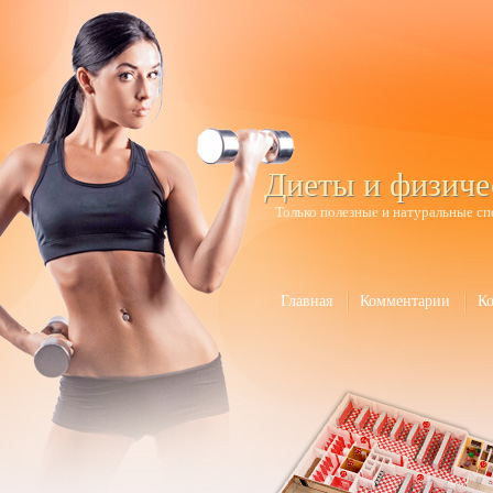
Диеты и физиче
Только полезные и натуральные сп
Главная
Комментарии
К