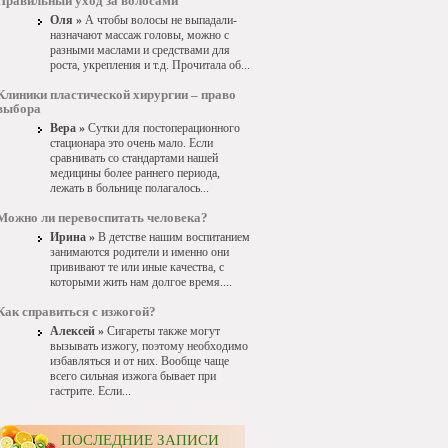
Правильный уход за волосами
Оля »
А чтобы волосы не выпадали-
назначают массаж головы, можно с
разными маслами и средствами для
роста, укрепления и т.д. Прочитала об...
Клиники пластической хирургии – право
выбора
Вера »
Сутки для постоперационного
стационара это очень мало. Если
сравнивать со стандартами нашей
медицины более раннего периода,
лежать в больнице полагалось...
Можно ли перевоспитать человека?
Ирина »
В детстве нашим воспитанием
занимаются родители и именно они
прививают те или иные качества, с
которыми жить нам долгое время....
Как справиться с изжогой?
Алексей »
Сигареты также могут
вызывать изжогу, поэтому необходимо
избавляться и от них. Вообще чаще
всего сильная изжога бывает при
гастрите. Если...
ПОСЛЕДНИЕ ЗАПИСИ