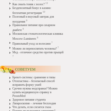
13
Как смыть тоник с волос?
Бездепозитный бонус в казино:
10
бесплатная регистрация
Полезный и вкусный завтрак для
9
похудения
Правильное питание при сахарном
9
диабете
Московская стоматологическая клиника
8
Moscow-Lumineers
7
Правильный уход за волосами
7
Можно ли перевоспитать человека?
Мед - отличное средство против прыщей
7
СОВЕТУЕМ
Брекет-системы: сравнение и типы
Отопластика – безопасный способ
исправить форму ушей
Срочно нужны медсправки? Можно
купить медицинскую справку в
ProstoMed
Здоровое питание студента
Лапароскопия – лечение бесплодия
Что делать, если слезятся глаза
Почему не получается запомнить?