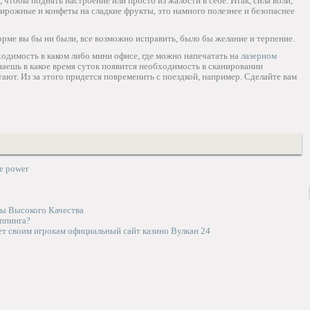
чтобы поднять настроение или просто из жалости в себе. Итак, сила воли,
 пирожные и конфеты на сладкие фрукты, это намного полезнее и безопаснее
форме вы бы ни были, все возможно исправить, было бы желание и терпение.
ходимость в каком либо мини офисе, где можно напечатать на
лазерном
аешь в какое время суток появится необходимость в сканировании
ают. Из за этого придется повременить с поездкой, например. Сделайте вам
e power
ы Высокого Качества
ппинга?
ет своим игрокам официальный сайт казино Вулкан 24