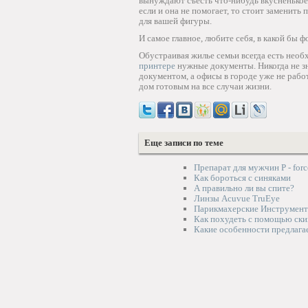
вынуждают съесть что-нибудь вкусненькое, 
если и она не помогает, то стоит заменить
для вашей фигуры.
И самое главное, любите себя, в какой бы 
Обустраивая жилье семьи всегда есть необ
принтере
нужные документы. Никогда не зн
документом, а офисы в городе уже не работ
дом готовым на все случаи жизни.
Еще записи по теме
Препарат для мужчин P - forc
Как бороться с синяками
А правильно ли вы спите?
Линзы Acuvue TruEye
Парикмахерские Инструмент
Как похудеть с помощью ски
Какие особенности предлага