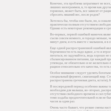
Конечно, эта проблема затрагивает не всех
лишних килограммов, в, то время как друга
гормонах, может быть, все зависит от рац
сбросить лишний вес, после родов?
Хотелось бы, чтобы оно было, но, к сожале
практически полным отсутствием свободног
Однако есть некоторые рекомендации и сред
Во-первых, первой ошибкой мамочек являет
съели совсем немного, и гораздо меньше, ч
минут днем, и есть вместе с малышом, и в о
Еще одной распространенной ошибкой явля
беременности есть надо вдвое, а то и втр
питаться, но задумайтесь, ведь хорошо не 
сбалансированном питании, где каждый пр
углеводы, не обязательно и не желательно
рацион относительно его качества, то есть
Особое внимание следует уделить богатым
специальный фермент, сжигающий жир. Стои
распространена гречневая диета, кстати), 
В послеродовой период особенно важны так
необходим для малыша, во- вторых, распр
отсутствия свободного времени и сил губит
темп ходьбы предпочтительней если не быс
часов за одни раз.
Очень часто бывает, что резкие смены нас