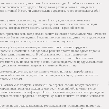
, точнее почти всех, но в разной степени – у одной прибавилось несколько
я поправилась на тридцать. Откуда такая разница, может быть дело в
иона питания? И есть ли универсальное средство, которое поможет любой
нию, универсального средства нет. И ситуация здесь осложняется
о времени для тренажерного зала, диет и даже элементарной зарядки.
ства, которые могут помочь каждой, хотя и в разной степени.
ся, привычка есть, когда малыш заснет. Не стоит обольщаться, что ночью вы
ем, если бы вы съели днем. Будет намного лучше находить пусть даже десять
тличие от ужина, обед и завтрак не стоит пропускать.
ется убежденность молодых мам, что при кормлении грудью и
ое больше. Несомненно, для здоровья ребенка просто необходимо хорошо
обязательно значит много. В действительности, при правильном
одукт несет собой «витаминную нагрузку» а не просто бесполезные
 есть много еды по количеству, а лишь нужно тщательнее продумывать свой
 содержания полезных веществ, витаминов, белков и т.пр.
 железом продуктам, так как именно железо помогает вырабатывать
т особое внимание уделить морепродуктам, яйцам, гречке (не зря так
бобовым, орехам.
 называемые прогулки с коляской, во-первых, свежий воздух полезен и
остраненная привычка молодых мам вести сидячий образ жизни в силу
ельно сказывается на фигуре. При этом гулять следует несколько раз в день,
трый, то выше среднего, и прогулки должны занимать не менее нескольких
троения после родов, вызванные гормональными изменениями, прямо таки