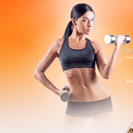
Ди
Толь
Гла