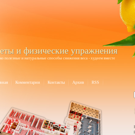
еты и физические упражнения
ко полезные и натуральные способы снижения веса - худеем вместе
вная
Комментарии
Контакты
Архив
RSS