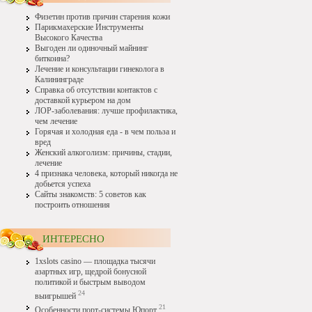
Физетин против причин старения кожи
Парикмахерские Инструменты
Высокого Качества
Выгоден ли одиночный майнинг
биткоина?
Лечение и консультации гинеколога в
Калининграде
Справка об отсутствии контактов с
доставкой курьером на дом
ЛОР-заболевания: лучше профилактика,
чем лечение
Горячая и холодная еда - в чем польза и
вред
Женский алкоголизм: причины, стадии,
лечение
4 признака человека, который никогда не
добьется успеха
Сайты знакомств: 5 советов как
построить отношения
ИНТЕРЕСНО
1xslots casino — площадка тысячи
азартных игр, щедрой бонусной
политикой и быстрым выводом
24
выигрышей
21
Особенности порт-системы Юпорт