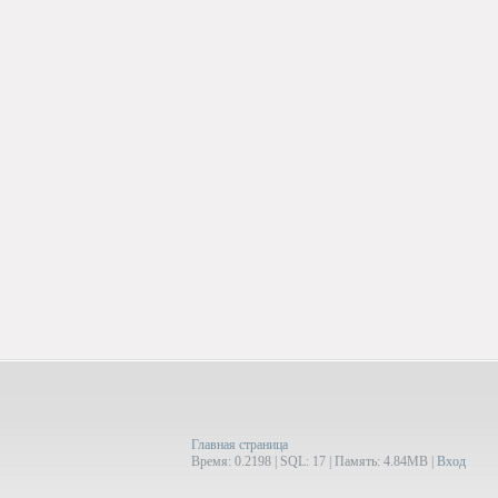
Главная страница
Время: 0.2198 | SQL: 17 | Память: 4.84MB
|
Вход