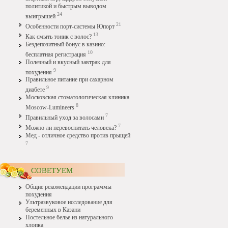
политикой и быстрым выводом
24
выигрышей
21
Особенности порт-системы Юпорт
13
Как смыть тоник с волос?
Бездепозитный бонус в казино:
10
бесплатная регистрация
Полезный и вкусный завтрак для
9
похудения
Правильное питание при сахарном
9
диабете
Московская стоматологическая клиника
8
Moscow-Lumineers
7
Правильный уход за волосами
7
Можно ли перевоспитать человека?
Мед - отличное средство против прыщей
7
СОВЕТУЕМ
Общие рекомендации программы
похудения
Ультразвуковое исследование для
беременных в Казани
Постельное белье из натурального
хлопка