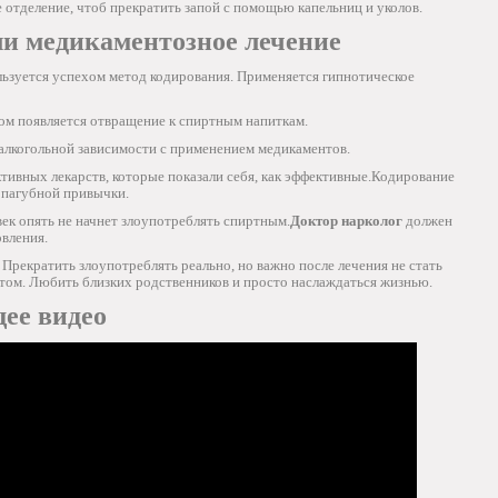
 отделение, чтоб прекратить запой с помощью капельниц и уколов.
и медикаментозное лечение
льзуется успехом метод кодирования. Применяется гипнотическое
ом появляется отвращение к спиртным напиткам.
 алкогольной зависимости с применением медикаментов.
ивных лекарств, которые показали себя, как эффективные.Кодирование
 пагубной привычки.
век опять не начнет злоупотреблять спиртным.
Доктор нарколог
должен
вления.
 Прекратить злоупотреблять реально, но важно после лечения не стать
ртом. Любить близких родственников и просто наслаждаться жизнью.
ее видео