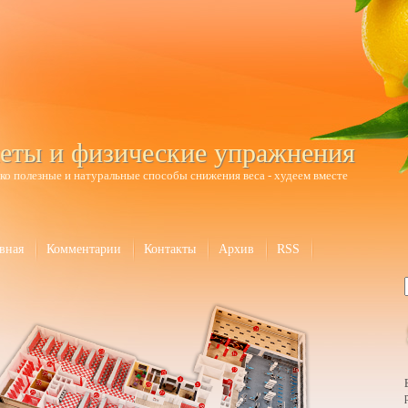
еты и физические упражнения
ко полезные и натуральные способы снижения веса - худеем вместе
вная
Комментарии
Контакты
Архив
RSS