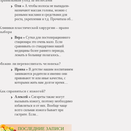
Правильный уход за волосами
Оля »
А чтобы волосы не выпадали-
назначают массаж головы, можно с
разными маслами и средствами для
роста, укрепления и т.д. Прочитала об...
Клиники пластической хирургии – право
выбора
Вера »
Сутки для постоперационного
стационара это очень мало. Если
сравнивать со стандартами нашей
медицины более раннего периода,
лежать в больнице полагалось...
Можно ли перевоспитать человека?
Ирина »
В детстве нашим воспитанием
занимаются родители и именно они
прививают те или иные качества, с
которыми жить нам долгое время....
Как справиться с изжогой?
Алексей »
Сигареты также могут
вызывать изжогу, поэтому необходимо
избавляться и от них. Вообще чаще
всего сильная изжога бывает при
гастрите. Если...
ПОСЛЕДНИЕ ЗАПИСИ