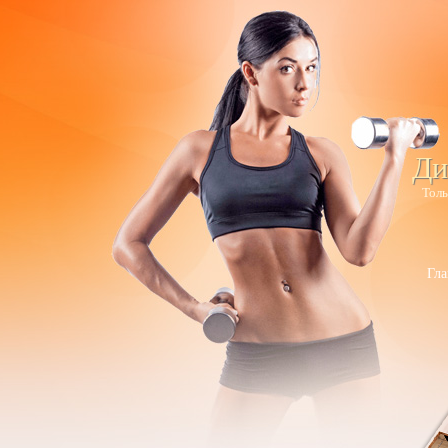
Ди
Толь
Гла