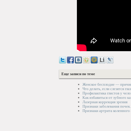
Еще записи по теме
Женское бесплодие — причи
Что делать, если слезятся гла
Профилактика глистов у чело
Как избавиться от зубного к
Лазерная коррекция зрения
Признаки заболевания почек
Признаки артрита коленного 