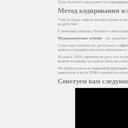
Тогда больного определяют в стационарное
Метод кодирования ил
У нас в стране широко распространен и по
воздействие.
С помощью гипноза у больного алкоголизм
Медикаментозное лечение
– это удаление
Существует множество доступных и эффект
является хорошим способом избавления от
Но никто 100% гарантию не даст, что чело
помочь больному на первом этапе восстано
Он обязан помочь в социальной адаптации.
замкнутым, а вести ЗОЖ и заниматься спо
Советуем вам следующ