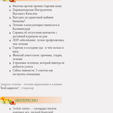
Физетин против причин старения кожи
Парикмахерские Инструменты
Высокого Качества
Выгоден ли одиночный майнинг
биткоина?
Лечение и консультации гинеколога в
Калининграде
Справка об отсутствии контактов с
доставкой курьером на дом
ЛОР-заболевания: лучше профилактика,
чем лечение
Горячая и холодная еда - в чем польза и
вред
Женский алкоголизм: причины, стадии,
лечение
4 признака человека, который никогда не
добьется успеха
Сайты знакомств: 5 советов как
построить отношения
Синдром отмены - лечение наркомании в клинике
"
Твой нарколог
", стационар.
ИНТЕРЕСНО
1xslots casino — площадка тысячи
азартных игр, щедрой бонусной