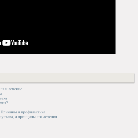
ны и лечение
за
века
амня?
. Причины и профилактика
сустава, и принципы его лечения