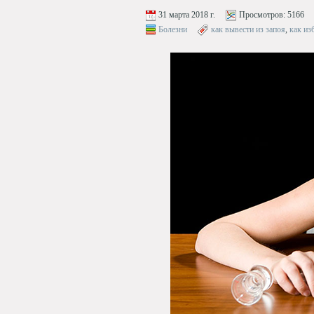
31 марта 2018 г.
Просмотров:
5166
Болезни
как вывести из запоя
,
как из