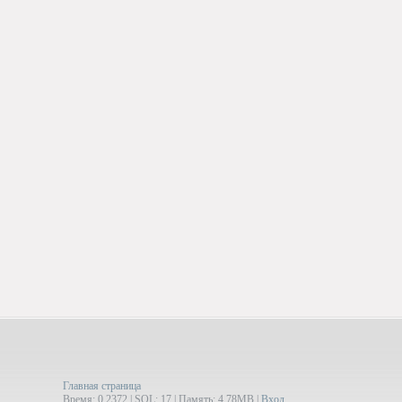
Главная страница
Время: 0.2372 | SQL: 17 | Память: 4.78MB
|
Вход