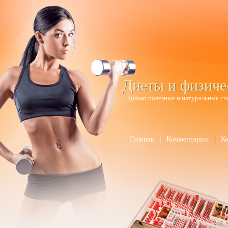
Диеты и физиче
Только полезные и натуральные сп
Главная
Комментарии
К