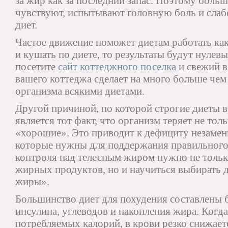
за жир как за последний запас. Поэтому боль
чувствуют, испытывают головную боль и слаб
диет.
Частое движение поможет диетам работать как
и кушать по диете, то результаты будут нулев
посетите
сайт коттеджного поселка
и свежий в
вашего коттеджа сделает на много больше чем
организма всякими диетами.
Другой причиной, по которой строгие диеты в
является тот факт, что организм теряет не тол
«хорошие». Это приводит к дефициту незаме
которые нужны для поддержания правильного
контроля над телесным жиром нужно не толь
жирных продуктов, но и научиться выбирать 
жиры».
Большинство диет для похудения составлены б
инсулина, углеводов и накопления жира. Когд
потребляемых калорий, в крови резко снижаетс