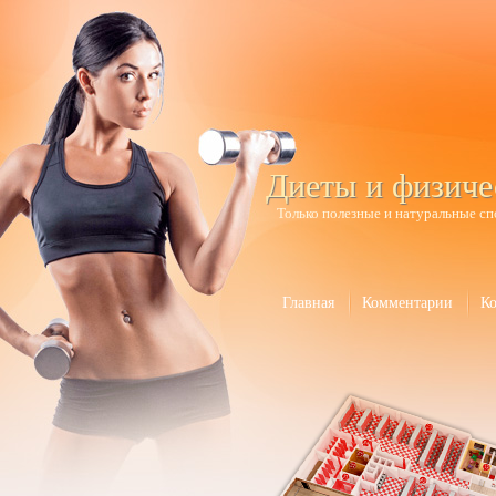
Диеты и физиче
Только полезные и натуральные сп
Главная
Комментарии
К