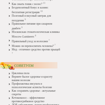
13
Как смыть тоник с волос?
Бездепозитный бонус в казино:
10
бесплатная регистрация
Полезный и вкусный завтрак для
9
похудения
Правильное питание при сахарном
9
диабете
Московская стоматологическая клиника
8
Moscow-Lumineers
7
Правильный уход за волосами
7
Можно ли перевоспитать человека?
Мед - отличное средство против прыщей
7
СОВЕТУЕМ
Циклевка пола
Верните былое здоровье и красоту
вашим волосам
Профилактика инсульта и
психологические аспекты болезни
Как сохранить здоровье - актуальные
секреты
Кетоконазол – эффективное
противогрибковое средство
ЛОР-заболевания: лучше профилактика,