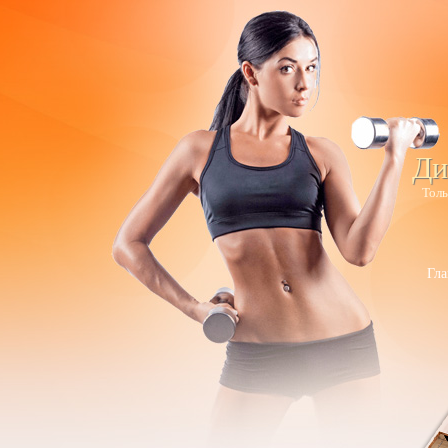
Ди
Толь
Гла