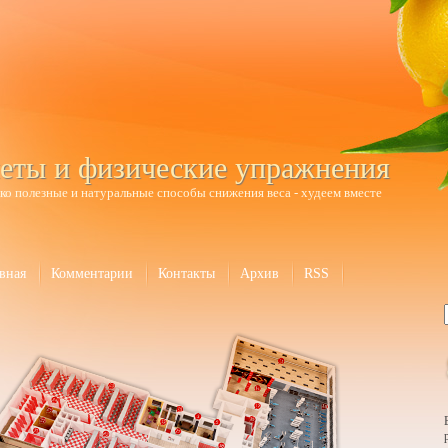
еты и физические упражнения
ко полезные и натуральные способы снижения веса - худеем вместе
вная
Комментарии
Контакты
Архив
RSS