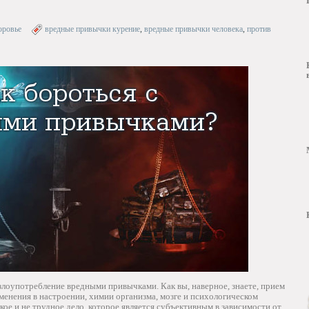
оровье
вредные привычки курение
,
вредные привычки человека
,
против
 злоупотребление вредными привычками. Как вы, наверное, знаете, прием
зменения в настроении, химии организма, мозге и психологическом
ое и не трудное дело, которое является субъективным в зависимости от