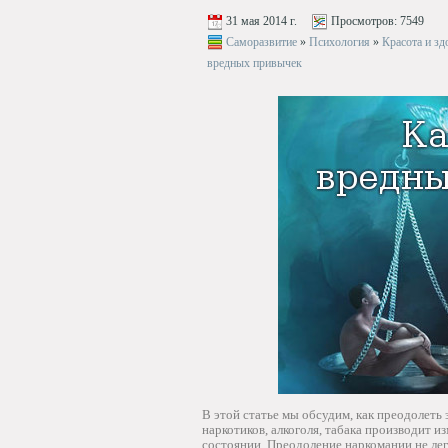
31 мая 2014 г.
Просмотров:
7549
Саморазвитие
»
Психология
»
Красота и зд
вредных привычек
В этой статье мы обсудим, как преодолеть
наркотиков, алкоголя, табака производит и
состоянии. Преодоление наркомании не легк