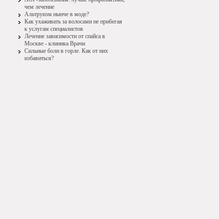
чем лечение
Альтруизм нынче в моде?
Как ухаживать за волосами не прибегая
к услугам специалистов
Лечение зависимости от спайса в
Москве - клиника Врачи
Сильные боли в горле. Как от них
избавиться?