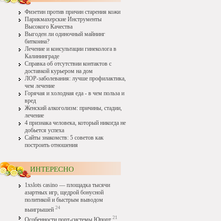
Физетин против причин старения кожи
Парикмахерские Инструменты
Высокого Качества
Выгоден ли одиночный майнинг
биткоина?
Лечение и консультации гинеколога в
Калининграде
Справка об отсутствии контактов с
доставкой курьером на дом
ЛОР-заболевания: лучше профилактика,
чем лечение
Горячая и холодная еда - в чем польза и
вред
Женский алкоголизм: причины, стадии,
лечение
4 признака человека, который никогда не
добьется успеха
Сайты знакомств: 5 советов как
построить отношения
ИНТЕРЕСНО
1xslots casino — площадка тысячи
азартных игр, щедрой бонусной
политикой и быстрым выводом
24
выигрышей
21
Особенности порт-системы Юпорт