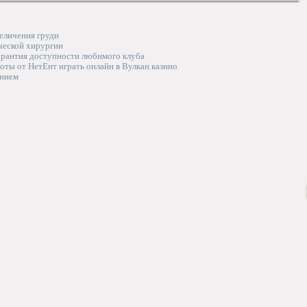
еличения груди
ческой хирургии
гарантия доступности любимого клуба
лоты от НетЕнт играть онлайн в Вулкан казино
анием