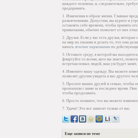
каждого человека, и, следовательно, требу
предпринять.
1. Изменения в образе жизни. Главные вр
развлечениями. Допустим, вы курите и утр
оставлять себе времени, чтобы принять ег
привычками, обычно помогает от них отказ
2. Друзья. Если у вас есть друзья, которы
на мир их глазами и делать то, что они де
начать
лечение наркомании
по действующим
3. Оставьте среду, в которой вы находитес
флиртуйте со всеми, кого вы знаете, помог
встречая новых людей, ваш ум будет занят,
4. Измените вашу одежду. Вы можете измен
позволит другим увидеть в вас другого чел
5. Просите ваших друзей и семью, чтобы о
произошли с вами за последнее время. Они
чтобы продолжить.
6. Просто помните, что вы можете изменит
7. Удачи! Это все зависит только от вас.
Еще записи по теме