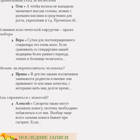
Правильный уход за волосами
Оля »
А чтобы волосы не выпадали-
назначают массаж головы, можно с
разными маслами и средствами для
роста, укрепления и т.д. Прочитала об...
Клиники пластической хирургии – право
выбора
Вера »
Сутки для постоперационного
стационара это очень мало. Если
сравнивать со стандартами нашей
медицины более раннего периода,
лежать в больнице полагалось...
Можно ли перевоспитать человека?
Ирина »
В детстве нашим воспитанием
занимаются родители и именно они
прививают те или иные качества, с
которыми жить нам долгое время....
Как справиться с изжогой?
Алексей »
Сигареты также могут
вызывать изжогу, поэтому необходимо
избавляться и от них. Вообще чаще
всего сильная изжога бывает при
гастрите. Если...
ПОСЛЕДНИЕ ЗАПИСИ