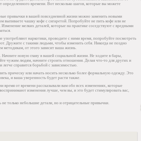
ет определенного времени. Вот несколько шагов, которые вы можете
едные привычки в вашей повседневной жизни можно заменить новыми
ом выпиваете чашку кофе с сигаретой. Попробуйте не пить кофе или не
о. Изменение мелких деталей, которые на практике соседствуют с вредными
аться.
е не употребляют наркотики, проводите с ними время, попробуйте посмотреть
лают. Дружите с такими людьми, чтобы изменить себя. Никогда не поздно
 методикам, от этого зависит ваша жизнь.
ь. Начните новую главу в вашей социальной жизни. Не ходите в бары,
айте чужим людям, начните строить отношения. Делая что-то для других и
 и легче справится борьбой с зависимостью.
ить прическу или начать носить несколько более формальную одежду. Это
овека, и ваша уверенность будет расти также.
ни время от времени рассказывали вам обо всех изменениях, которые
 воспринимают изменения лучше, чем вы, и это будет стимулировать вас,
ь не только небольшие детали, но и отрицательные привычки.