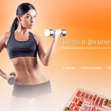
Диеты и физиче
Только полезные и натуральные сп
Главная
Комментарии
К