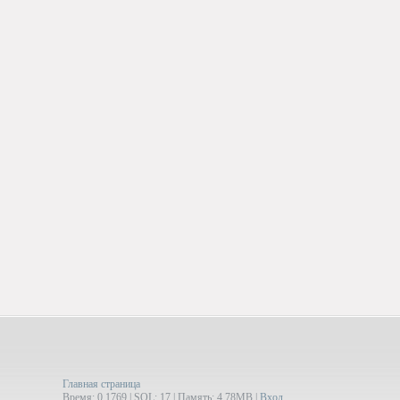
Главная страница
Время: 0.1769 | SQL: 17 | Память: 4.78MB
|
Вход