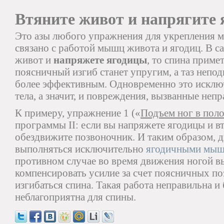
Втяните живот и напрягите
Это азы любого упражнения для укрепления м
связано с работой мышц живота и ягодиц. В са
живот и
напряжете ягодицы
, то спина прим
поясничный изгиб станет упругим, а таз неп
более эффективным. Одновременно это исключ
тела, а значит, и повреждения, вызванные не
К примеру, упражнение 1 («
Подъем ног в пол
программы II: если вы напряжете ягодицы и вт
обездвижите позвоночник. И таким образом, д
выполняться исключительно
ягодичными мы
противном случае во время движения ногой в
компенсировать усилие за счет поясничных поз
изгибаться спина. Такая работа неправильна и 
неблагоприятна для спины.