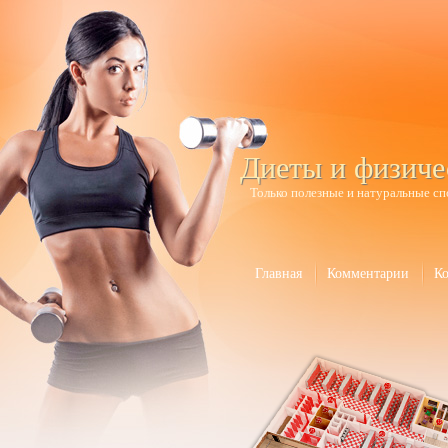
Диеты и физиче
Только полезные и натуральные сп
Главная
Комментарии
К