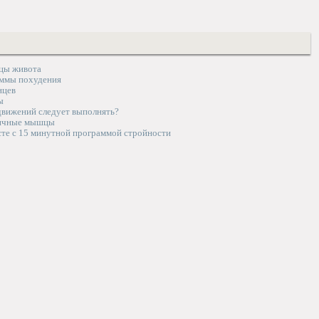
цы живота
ммы похудения
нцев
ы
 движений следует выполнять?
дичные мышцы
те с 15 минутной программой стройности