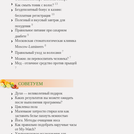
13
Как смыть тоник с волос?
Бездепозитный бонус в казино:
10
бесплатная регистрация
Полезный и вкусный завтрак для
9
похудения
Правильное питание при сахарном
9
диабете
Московская стоматологическая клиника
8
Moscow-Lumineers
7
Правильный уход за волосами
7
Можно ли перевоспитать человека?
Мед - отличное средство против прыщей
7
СОВЕТУЕМ
Духи — великолепный подарок
Каких результатов вы можете ожидать
после выполнения программы?
Циклевка пола
Маленькие хитрости стирки или как
заставить белье пахнуть нежностью
Йога. Методы очищения носа
Как правильно подобрать наручные часы
от My-Watch?
Ультразвуковое исследование для