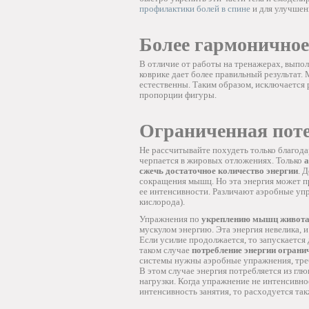
профилактики болей в спине
и для улучшен
Более гармоничное
В отличие от работы на тренажерах, выпо
коврике дает более правильный результат.
естественны. Таким образом, исключается
пропорции фигуры.
Ограниченная пот
Не рассчитывайте похудеть только благода
черпается в жировых отложениях. Только
а
сжечь достаточное количество энергии
. 
сокращения мышц. Но эта энергия может пр
ее интенсивности. Различают аэробные уп
кислорода).
Упражнения по
укреплению мышц живот
мускулом энергию. Эта энергия невелика, и
Если усилие продолжается, то запускается 
таком случае
потребление энергии ограни
системы нужны аэробные упражнения, тре
В этом случае энергия потребляется из глю
нагрузки. Когда упражнение не интенсивно
интенсивность занятия, то расходуется так