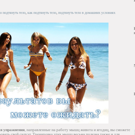
о подтянуть тело
,
как подтянуть тело
,
подтянуть тело в домашних условиях
я упражнения
, направленные на работу мышц живота и ягодиц, вы сможете
ровать свой силуэт. Тренировка этих мышц весьма полезна также и для