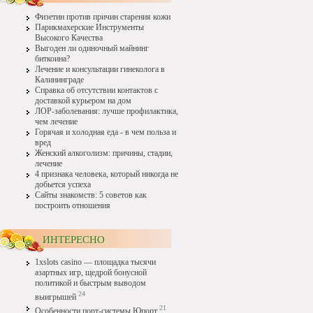
Физетин против причин старения кожи
Парикмахерские Инструменты
Высокого Качества
Выгоден ли одиночный майнинг
биткоина?
Лечение и консультации гинеколога в
Калининграде
Справка об отсутствии контактов с
доставкой курьером на дом
ЛОР-заболевания: лучше профилактика,
чем лечение
Горячая и холодная еда - в чем польза и
вред
Женский алкоголизм: причины, стадии,
лечение
4 признака человека, который никогда не
добьется успеха
Сайты знакомств: 5 советов как
построить отношения
ИНТЕРЕСНО
1xslots casino — площадка тысячи
азартных игр, щедрой бонусной
политикой и быстрым выводом
24
выигрышей
21
Особенности порт-системы Юпорт