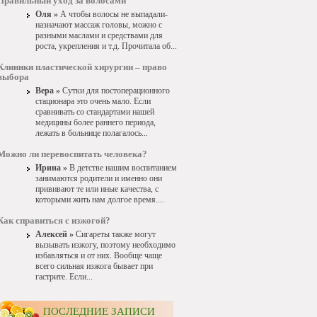
Правильный уход за волосами
Оля »
А чтобы волосы не выпадали-
назначают массаж головы, можно с
разными маслами и средствами для
роста, укрепления и т.д. Прочитала об...
Клиники пластической хирургии – право
выбора
Вера »
Сутки для постоперационного
стационара это очень мало. Если
сравнивать со стандартами нашей
медицины более раннего периода,
лежать в больнице полагалось...
Можно ли перевоспитать человека?
Ирина »
В детстве нашим воспитанием
занимаются родители и именно они
прививают те или иные качества, с
которыми жить нам долгое время....
Как справиться с изжогой?
Алексей »
Сигареты также могут
вызывать изжогу, поэтому необходимо
избавляться и от них. Вообще чаще
всего сильная изжога бывает при
гастрите. Если...
ПОСЛЕДНИЕ ЗАПИСИ