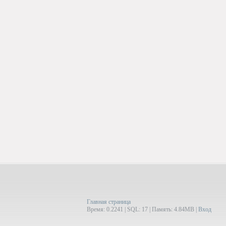
Главная страница
Время: 0.2241 | SQL: 17 | Память: 4.84MB
|
Вход