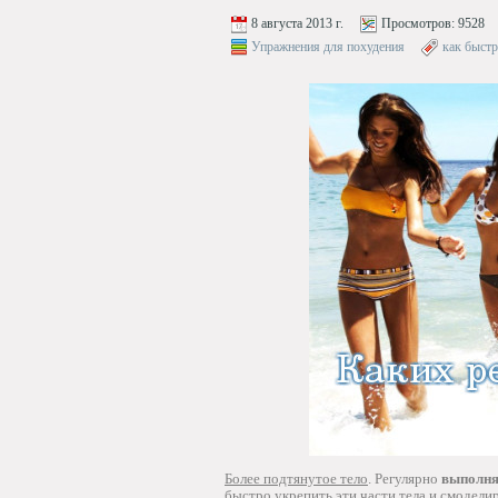
8 августа 2013 г.
Просмотров:
9528
Упражнения для похудения
как быстр
Более подтянутое тело
. Регулярно
выполня
быстро укрепить эти части тела и смодели