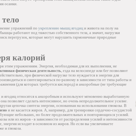
ия осанки.
 тело
лнение упражнений по
укреплению мышц ягодиц
и живота на полу на
 Мышцы работают под тяжестью собственного тела, а значит, нагрузки
 риск перегрузок, которые могут нарушить гармоничные природные
еря калорий
ря этим упражнениям. Энергия, необходимая для их выполнения, не
ктивная физическая деятельность
, езда на велосипеде или бег позволяют
Действительно, при физической нагрузке тело нуждается в энергии для
оизводиться и синтезироваться по-разному в зависимости от типа работы и
ражнения (для которых требуется кислород) и анаэробные (не требующие
а
и ягодиц относятся к анаэробным и используют мгновенно выработанную
 она позволяет сделать интенсивное, но очень непродолжительное усилие.
другая цепочка синтеза энергии, основанная на использовании глюкозы. В
чено
и не касается жиров. А, например, для тренировки сердечно-сосудистой
бующие небольших, но более продолжительных и повторяющихся усилий.
козы или из жиров - в зависимости от распределения усилий и интенсивности
е, энергия исходит в основном из жиров. Но если вы увеличиваете
же и глюкоза.