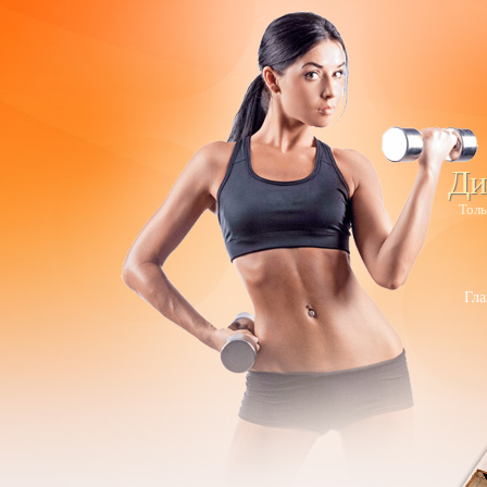
Ди
Толь
Гла