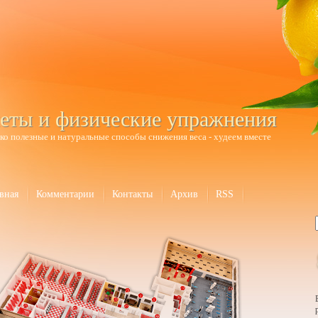
еты и физические упражнения
ко полезные и натуральные способы снижения веса - худеем вместе
вная
Комментарии
Контакты
Архив
RSS