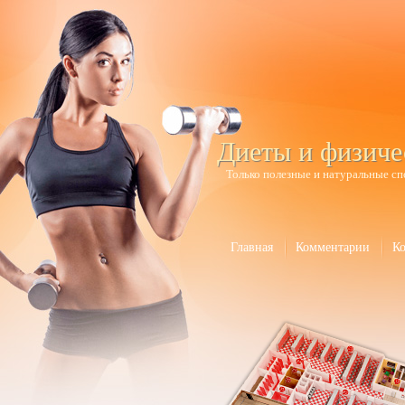
Диеты и физиче
Только полезные и натуральные сп
Главная
Комментарии
К