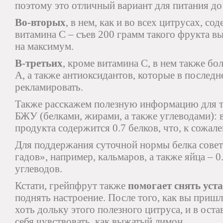
поэтому это отличный вариант для питания до
Во-вторых
, в нем, как и во всех цитрусах, с
витамина С – съев 200 грамм такого фрукта в
на максимум.
В-третьих
, кроме витамина С, в нем также б
А, а также антиоксидантов, которые в последн
рекламировать.
Также расскажем полезную информацию для тех
БЖУ (белками, жирами, а также углеводами): 
продукта содержится 0.7 белков, что, к сожал
Для поддержания суточной нормы белка сове
гадов», например, кальмаров, а также яйца – 0
углеводов.
Кстати, грейпфрут также
помогает снять уст
поднять настроение. После того, как вы пришл
хоть дольку этого полезного цитруса, и в оста
себя чувствовать, как выжатый лимон.