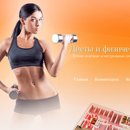
Диеты и физиче
Только полезные и натуральные сп
Главная
Комментарии
К