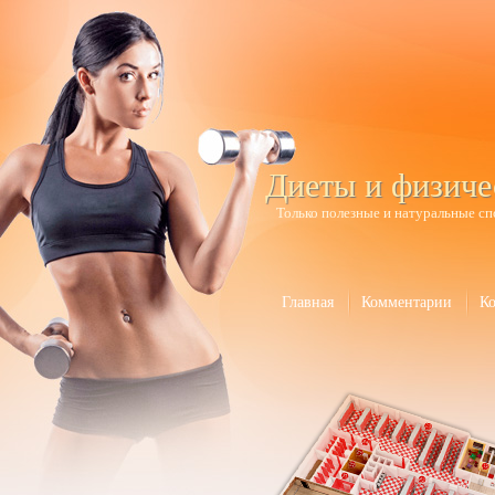
Диеты и физиче
Только полезные и натуральные сп
Главная
Комментарии
К