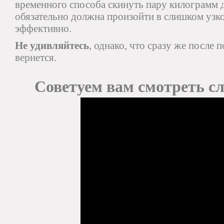
временного способа скинуть пару килограмм д
обязательно должна произойти в слишком узком
эффективно.
Не удивляйтесь
, однако, что сразу же после 
вернется.
Советуем вам смотреть с