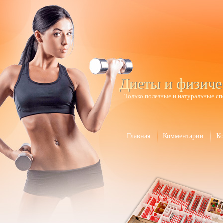
Диеты и физиче
Только полезные и натуральные сп
Главная
Комментарии
К