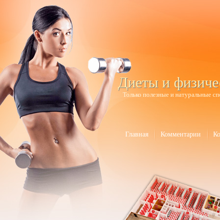
Диеты и физиче
Только полезные и натуральные сп
Главная
Комментарии
К