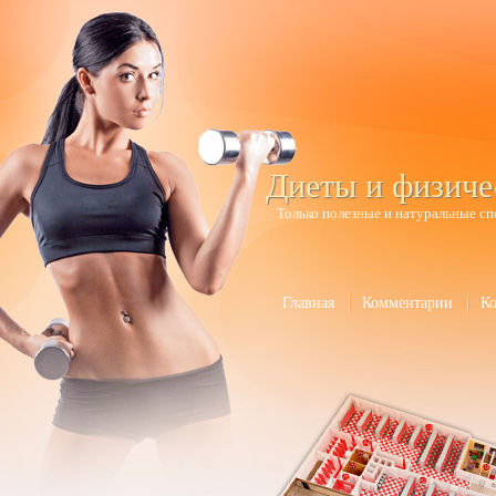
Диеты и физиче
Только полезные и натуральные сп
Главная
Комментарии
К