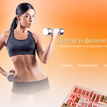
Диеты и физиче
Только полезные и натуральные сп
Главная
Комментарии
К