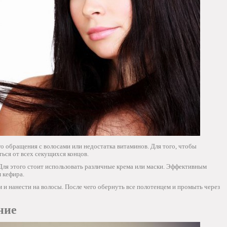
го обращения с волосами или недостатка витаминов. Для того, чтобы
ься от всех секущихся концов.
Для этого стоит использовать различные крема или маски. Эффективным
 кефира.
и нанести на волосы. После чего обернуть все полотенцем и промыть через
ние