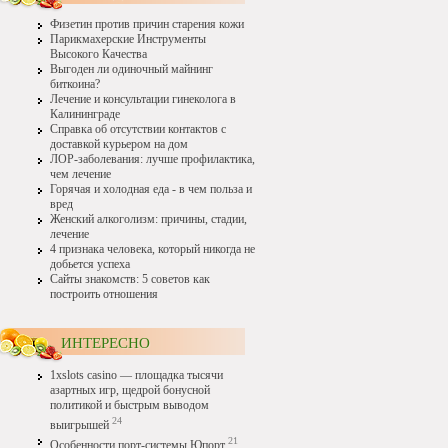
Физетин против причин старения кожи
Парикмахерские Инструменты
Высокого Качества
Выгоден ли одиночный майнинг
биткоина?
Лечение и консультации гинеколога в
Калининграде
Справка об отсутствии контактов с
доставкой курьером на дом
ЛОР-заболевания: лучше профилактика,
чем лечение
Горячая и холодная еда - в чем польза и
вред
Женский алкоголизм: причины, стадии,
лечение
4 признака человека, который никогда не
добьется успеха
Сайты знакомств: 5 советов как
построить отношения
ИНТЕРЕСНО
1xslots casino — площадка тысячи
азартных игр, щедрой бонусной
политикой и быстрым выводом
24
выигрышей
21
Особенности порт-системы Юпорт