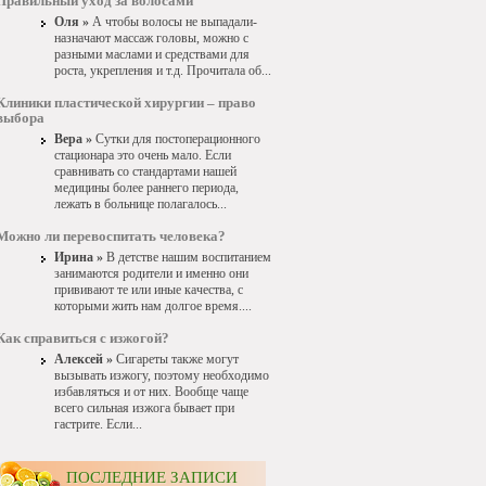
Правильный уход за волосами
Оля »
А чтобы волосы не выпадали-
назначают массаж головы, можно с
разными маслами и средствами для
роста, укрепления и т.д. Прочитала об...
Клиники пластической хирургии – право
выбора
Вера »
Сутки для постоперационного
стационара это очень мало. Если
сравнивать со стандартами нашей
медицины более раннего периода,
лежать в больнице полагалось...
Можно ли перевоспитать человека?
Ирина »
В детстве нашим воспитанием
занимаются родители и именно они
прививают те или иные качества, с
которыми жить нам долгое время....
Как справиться с изжогой?
Алексей »
Сигареты также могут
вызывать изжогу, поэтому необходимо
избавляться и от них. Вообще чаще
всего сильная изжога бывает при
гастрите. Если...
ПОСЛЕДНИЕ ЗАПИСИ