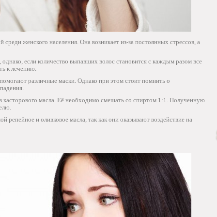
 среди женского населения. Она возникает из-за постоянных стрессов, а
 однако, если количество выпавших волос становится с каждым разом все
ть к лечению.
 помогают различные маски. Однако при этом стоит помнить о
падения.
з касторового масла. Её необходимо смешать со спиртом 1:1. Полученную
елю.
й репейное и оливковое масла, так как они оказывают воздействие на