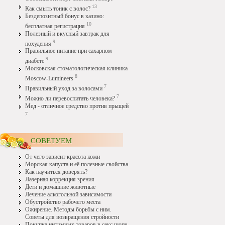
13
Как смыть тоник с волос?
Бездепозитный бонус в казино:
10
бесплатная регистрация
Полезный и вкусный завтрак для
9
похудения
Правильное питание при сахарном
9
диабете
Московская стоматологическая клиника
8
Moscow-Lumineers
7
Правильный уход за волосами
7
Можно ли перевоспитать человека?
Мед - отличное средство против прыщей
7
СОВЕТУЕМ
От чего зависит красота кожи
Морская капуста и её полезные свойства
Как научиться доверять?
Лазерная коррекция зрения
Дети и домашние животные
Лечение алкогольной зависимости
Обустройство рабочего места
Ожирение. Методы борьбы с ним.
Советы для возвращения стройности
Покупка интимных товаров в секс шопе