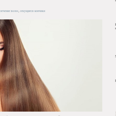
лечение волос
,
секущиеся кончики