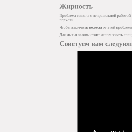
Жирность
Проблема связана с неправильной работой
перхоти.
Чтобы
вылечить волосы
от этой проблемы
Для мытья головы стоит использовать спец
Советуем вам следующ