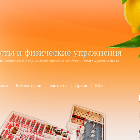
еты и физические упражнения
ко полезные и натуральные способы снижения веса - худеем вместе
вная
Комментарии
Контакты
Архив
RSS