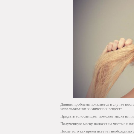
Данная проблема появляется в случае пос
использование
химических веществ.
Придать волосам цвет поможет маска из пив
Полученную маску наносят на чистые и вла
После того как время истечет необходимо 