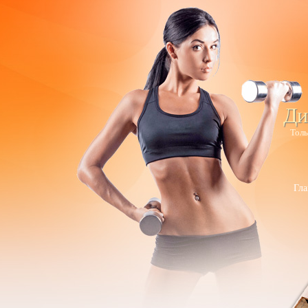
Ди
Толь
Гла