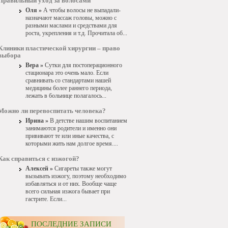
Правильный уход за волосами
Оля »
А чтобы волосы не выпадали-
назначают массаж головы, можно с
разными маслами и средствами для
роста, укрепления и т.д. Прочитала об...
Клиники пластической хирургии – право
выбора
Вера »
Сутки для постоперационного
стационара это очень мало. Если
сравнивать со стандартами нашей
медицины более раннего периода,
лежать в больнице полагалось...
Можно ли перевоспитать человека?
Ирина »
В детстве нашим воспитанием
занимаются родители и именно они
прививают те или иные качества, с
которыми жить нам долгое время....
Как справиться с изжогой?
Алексей »
Сигареты также могут
вызывать изжогу, поэтому необходимо
избавляться и от них. Вообще чаще
всего сильная изжога бывает при
гастрите. Если...
ПОСЛЕДНИЕ ЗАПИСИ