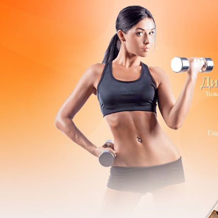
Ди
Толь
Гла