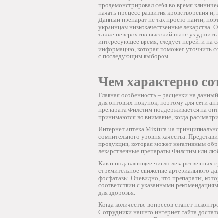
продемонстрировал себя во время клиничес
начать процесс развития кроветворения и,
Данный препарат не так просто найти, по
украинцам низкокачественные лекарства. О
также невероятно высокий шанс ухудшить 
интересующее время, следует перейти на 
информацию, которая поможет уточнить со
с последующим выбором.
Чем характерно сот
Главная особенность – расценки на данны
для оптовых покупок, поэтому для сети а
препарата Филстим поддерживается на оп
принимаются во внимание, когда рассматри
Интернет аптека Mixtura.ua принципиальн
сомнительного уровня качества. Представи
продукции, которая может негативным обра
лекарственные препараты Филстим или люб
Как и подавляющее число лекарственных с
стремительное снижение артериального да
фосфатазы. Очевидно, что препараты, кот
соответствии с указанными рекомендациям
для здоровья.
Когда количество вопросов станет неконт
Сотрудники нашего интернет сайта доста