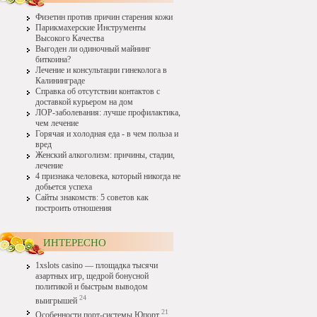
Физетин против причин старения кожи
Парикмахерские Инструменты
Высокого Качества
Выгоден ли одиночный майнинг
биткоина?
Лечение и консультации гинеколога в
Калининграде
Справка об отсутствии контактов с
доставкой курьером на дом
ЛОР-заболевания: лучше профилактика,
чем лечение
Горячая и холодная еда - в чем польза и
вред
Женский алкоголизм: причины, стадии,
лечение
4 признака человека, который никогда не
добьется успеха
Сайты знакомств: 5 советов как
построить отношения
ИНТЕРЕСНО
1xslots casino — площадка тысячи
азартных игр, щедрой бонусной
политикой и быстрым выводом
24
выигрышей
21
Особенности порт-системы Юпорт