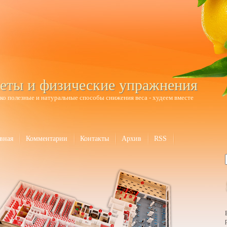
еты и физические упражнения
ко полезные и натуральные способы снижения веса - худеем вместе
вная
Комментарии
Контакты
Архив
RSS