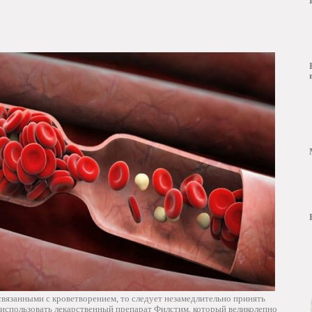
 связанными с кроветворением, то следует незамедлительно принять
 использовать лекарственный препарат Филстим, который великолепно