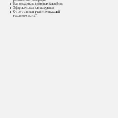
Как похудеть на кефирных коктейлях
Эфирные масла для похудения
От чего зависит развитие опухолей
головного мозга?