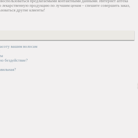
я воспользоваться предлагаемыми контактными данными. Интернет аптека
ую лекарственную продукцию по лучшим ценам – спешите совершить заказ,
зоваться другие клиенты!
расоту вашим волосам
и
ты
но бездействие?
авильная?