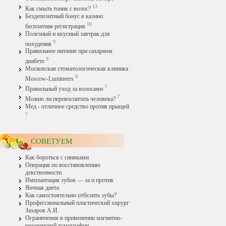
13
Как смыть тоник с волос?
Бездепозитный бонус в казино:
10
бесплатная регистрация
Полезный и вкусный завтрак для
9
похудения
Правильное питание при сахарном
9
диабете
Московская стоматологическая клиника
8
Moscow-Lumineers
7
Правильный уход за волосами
7
Можно ли перевоспитать человека?
Мед - отличное средство против прыщей
7
СОВЕТУЕМ
Как бороться с синяками
Операция по восстановлению
девственности
Имплантация зубов — за и против
Яичная диета
Как самостоятельно отбелить зубы?
Профессиональный пластический хирург
Захаров А.И.
Ограничения в применении магнитно-
резонансной томографии