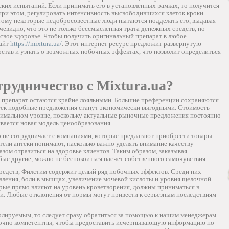
ких испытаний. Если принимать его в установленных рамках, то получится
 при этом, регулировать интенсивность высвободившихся клеток кроки.
этому некоторые недобросовестные люди пытаются подделать его, выдавая
чевидно, что это не только бессмысленная трата денежных средств, но
свое здоровье. Чтобы получить оригинальный препарат в любое
сайт
https://mixtura.ua/
. Этот интернет ресурс предложит развернутую
став и узнать о возможных побочных эффектах, что позволит определиться
рудничество с Mixtura.ua?
й препарат остаются крайне лояльными. Большие преференции сохраняются
птек подобные предложения станут экономически выгодными. Стоимость
тимальном уровне, поскольку актуальные рыночные предложения постоянно
вается новая модель ценообразования.
о не сотрудничает с компаниями, которые предлагают приобрести товары
тели аптеки понимают, насколько важно уделять внимание качеству
зом отразиться на здоровье клиентов. Таким образом, заказывая
ые другие, можно не беспокоиться насчет собственного самочувствия.
редств, Филстим содержит целый ряд побочных эффектов. Среди них
вления, боли в мышцах, увеличение мочевой кислоты и уровня щелочной
орые прямо влияют на уровень кроветворения, должны приниматься в
и. Любые отклонения от нормы могут привести к серьезным последствиям
ролируемым, то следует сразу обратиться за помощью к нашим менеджерам.
точно компетентны, чтобы предоставить исчерпывающую информацию по