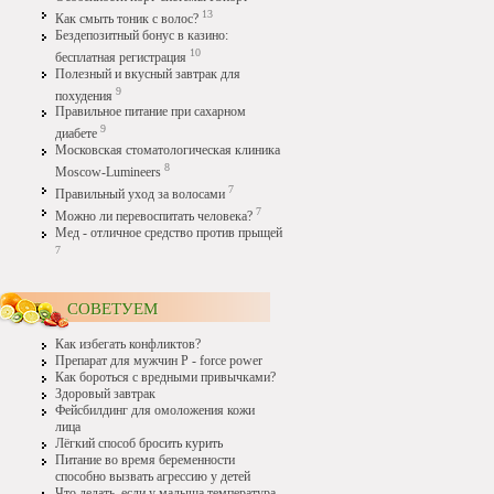
13
Как смыть тоник с волос?
Бездепозитный бонус в казино:
10
бесплатная регистрация
Полезный и вкусный завтрак для
9
похудения
Правильное питание при сахарном
9
диабете
Московская стоматологическая клиника
8
Moscow-Lumineers
7
Правильный уход за волосами
7
Можно ли перевоспитать человека?
Мед - отличное средство против прыщей
7
СОВЕТУЕМ
Как избегать конфликтов?
Препарат для мужчин P - force power
Как бороться с вредными привычками?
Здоровый завтрак
Фейсбилдинг для омоложения кожи
лица
Лёгкий способ бросить курить
Питание во время беременности
способно вызвать агрессию у детей
Что делать, если у малыша температура