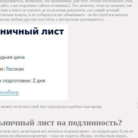
призадумайтесь, возможно, это мошенники. Для того, чтобы обезопасить себя,
айте, а на сторонних сайтах-отзовиках). Это, конечно, тоже не панацея, так
лучше и вовсе не платите до получения документа, это самый лучший
отов вам помочь, и не собирается вас обманывать - он без проблем вышлет
 или любым другим способом, о котором вы договоритесь.
м можно получить свой лист курьером в удобное вам время.
ьничный лист на подлинность?
слали лист, на котором нет печати и подписи врача - он непригоден. Если он
чатан на обычном принтере - тоже не годится. Нужно, чтобы было видно,