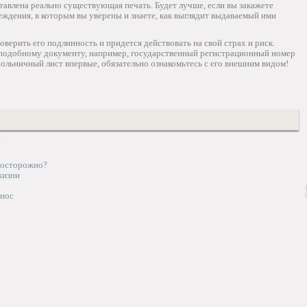
тавлена реально существующая печать. Будет лучше, если вы закажете
ждения, в которым вы уверены и знаете, как выглядит выдаваемый ими
верить его подлинность и придется действовать на свой страх и риск.
 подобному документу, например, государственный регистрационный номер
больничный лист впервые, обязательно ознакомьтесь с его внешним видом!
у
 осторожно?
жизни
 нос