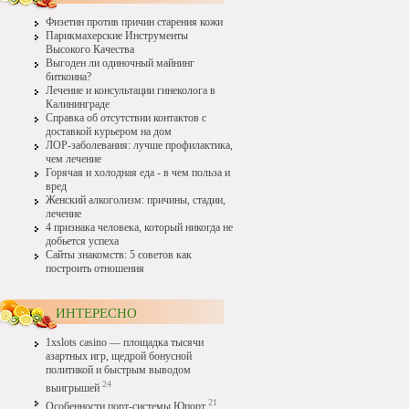
Физетин против причин старения кожи
Парикмахерские Инструменты
Высокого Качества
Выгоден ли одиночный майнинг
биткоина?
Лечение и консультации гинеколога в
Калининграде
Справка об отсутствии контактов с
доставкой курьером на дом
ЛОР-заболевания: лучше профилактика,
чем лечение
Горячая и холодная еда - в чем польза и
вред
Женский алкоголизм: причины, стадии,
лечение
4 признака человека, который никогда не
добьется успеха
Сайты знакомств: 5 советов как
построить отношения
ИНТЕРЕСНО
1xslots casino — площадка тысячи
азартных игр, щедрой бонусной
политикой и быстрым выводом
24
выигрышей
21
Особенности порт-системы Юпорт