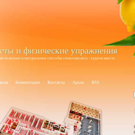
еты и физические упражнения
ко полезные и натуральные способы снижения веса - худеем вместе
вная
Комментарии
Контакты
Архив
RSS