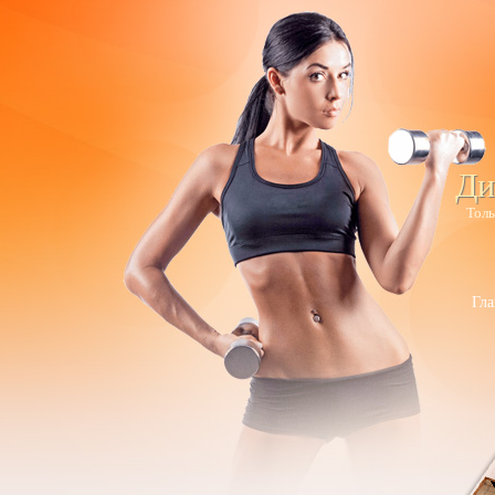
Ди
Толь
Гла