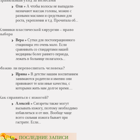
Правильный уход за волосами
Оля »
А чтобы волосы не выпадали-
назначают массаж головы, можно с
разными маслами и средствами для
роста, укрепления и т.д. Прочитала об...
Клиники пластической хирургии – право
выбора
Вера »
Сутки для постоперационного
стационара это очень мало. Если
сравнивать со стандартами нашей
медицины более раннего периода,
лежать в больнице полагалось...
Можно ли перевоспитать человека?
Ирина »
В детстве нашим воспитанием
занимаются родители и именно они
прививают те или иные качества, с
которыми жить нам долгое время....
Как справиться с изжогой?
Алексей »
Сигареты также могут
вызывать изжогу, поэтому необходимо
избавляться и от них. Вообще чаще
всего сильная изжога бывает при
гастрите. Если...
ПОСЛЕДНИЕ ЗАПИСИ