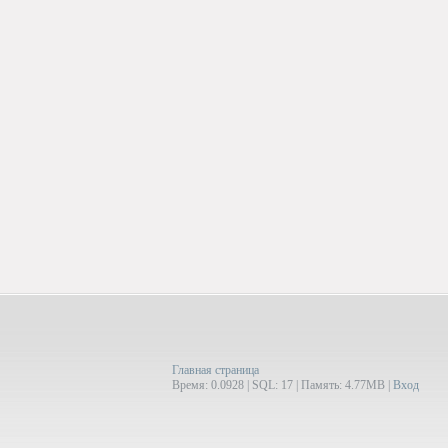
Главная страница
Время: 0.0928 | SQL: 17 | Память: 4.77MB
|
Вход