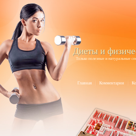
Диеты и физиче
Только полезные и натуральные сп
Главная
Комментарии
К