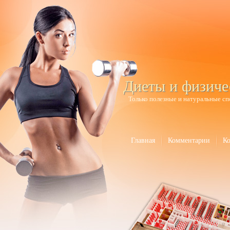
Диеты и физиче
Только полезные и натуральные сп
Главная
Комментарии
К