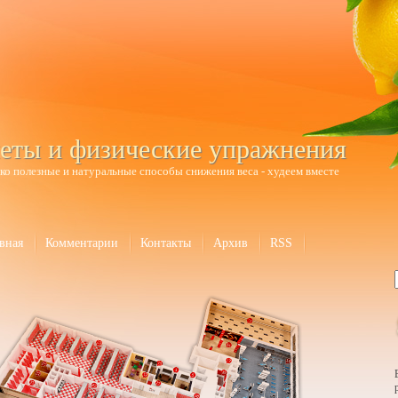
еты и физические упражнения
ко полезные и натуральные способы снижения веса - худеем вместе
вная
Комментарии
Контакты
Архив
RSS