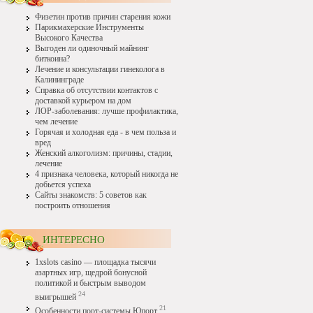
Физетин против причин старения кожи
Парикмахерские Инструменты
Высокого Качества
Выгоден ли одиночный майнинг
биткоина?
Лечение и консультации гинеколога в
Калининграде
Справка об отсутствии контактов с
доставкой курьером на дом
ЛОР-заболевания: лучше профилактика,
чем лечение
Горячая и холодная еда - в чем польза и
вред
Женский алкоголизм: причины, стадии,
лечение
4 признака человека, который никогда не
добьется успеха
Сайты знакомств: 5 советов как
построить отношения
ИНТЕРЕСНО
1xslots casino — площадка тысячи
азартных игр, щедрой бонусной
политикой и быстрым выводом
24
выигрышей
21
Особенности порт-системы Юпорт