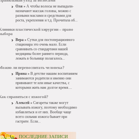
Правильный уход за волосами
Оля »
А чтобы волосы не выпадали-
назначают массаж головы, можно с
разными маслами и средствами для
роста, укрепления и т.д. Прочитала об...
Клиники пластической хирургии – право
выбора
Вера »
Сутки для постоперационного
стационара это очень мало. Если
сравнивать со стандартами нашей
медицины более раннего периода,
лежать в больнице полагалось...
Можно ли перевоспитать человека?
Ирина »
В детстве нашим воспитанием
занимаются родители и именно они
прививают те или иные качества, с
которыми жить нам долгое время....
Как справиться с изжогой?
Алексей »
Сигареты также могут
вызывать изжогу, поэтому необходимо
избавляться и от них. Вообще чаще
всего сильная изжога бывает при
гастрите. Если...
ПОСЛЕДНИЕ ЗАПИСИ