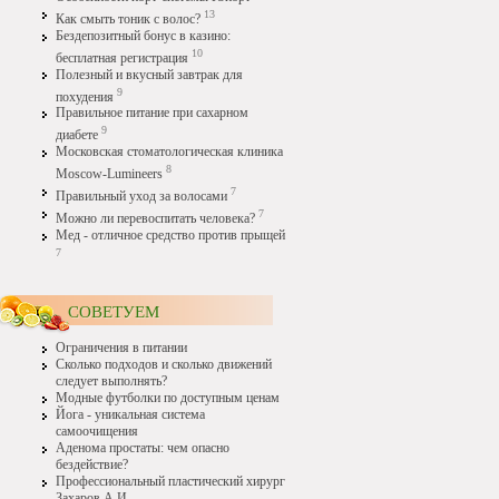
13
Как смыть тоник с волос?
Бездепозитный бонус в казино:
10
бесплатная регистрация
Полезный и вкусный завтрак для
9
похудения
Правильное питание при сахарном
9
диабете
Московская стоматологическая клиника
8
Moscow-Lumineers
7
Правильный уход за волосами
7
Можно ли перевоспитать человека?
Мед - отличное средство против прыщей
7
СОВЕТУЕМ
Ограничения в питании
Сколько подходов и сколько движений
следует выполнять?
Модные футболки по доступным ценам
Йога - уникальная система
самоочищения
Аденома простаты: чем опасно
бездействие?
Профессиональный пластический хирург
Захаров А.И.