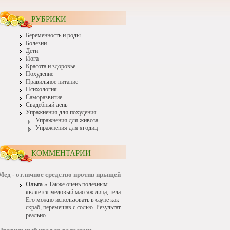
РУБРИКИ
Беременность и роды
Болезни
Дети
Йога
Красота и здоровье
Похудение
Правильное питание
Психология
Саморазвитие
Свадебный день
Упражнения для похудения
Упражнения для живота
Упражнения для ягодиц
КОММЕНТАРИИ
Мед - отличное средство против прыщей
Ольга »
Также очень полезным
является медовый массаж лица, тела.
Его можно использовать в сауне как
скраб, перемешав с солью. Результат
реально...