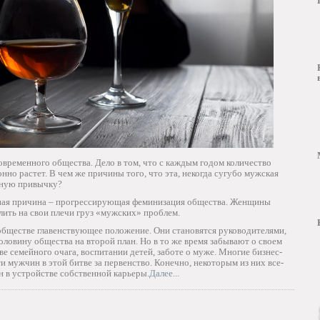
овременного общества. Дело в том, что с каждым годом количество
но растет. В чем же причины того, что эта, некогда сугубо мужская
дную привычку?
овная причина – прогрессирующая феминизация общества. Женщины
лить на свои плечи груз «мужских» проблем.
 обществе главенствующее положение. Они становятся руководителями,
ловину общества на второй план. Но в то же время забывают о своем
е семейного очага, воспитании детей, заботе о муже. Многие бизнес-
и мужчин в этой битве за первенство. Конечно, некоторым из них все-
 в устройстве собственной карьеры.
Далее...