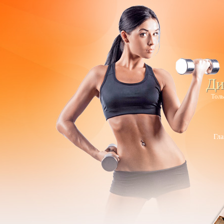
Ди
Толь
Гла