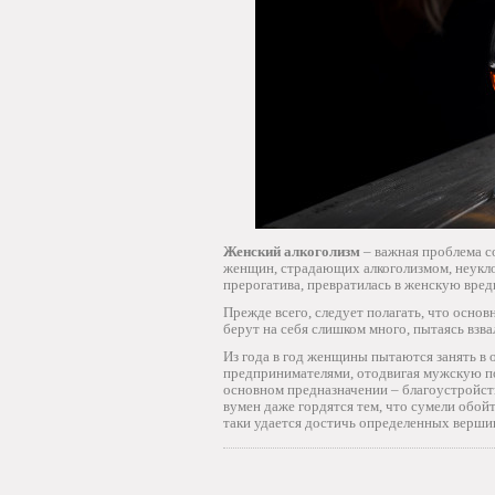
Женский алкоголизм
– важная проблема с
женщин, страдающих алкоголизмом, неуклон
прерогатива, превратилась в женскую вре
Прежде всего, следует полагать, что осн
берут на себя слишком много, пытаясь взва
Из года в год женщины пытаются занять в
предпринимателями, отодвигая мужскую по
основном предназначении – благоустройств
вумен даже гордятся тем, что сумели обойт
таки удается достичь определенных вершин