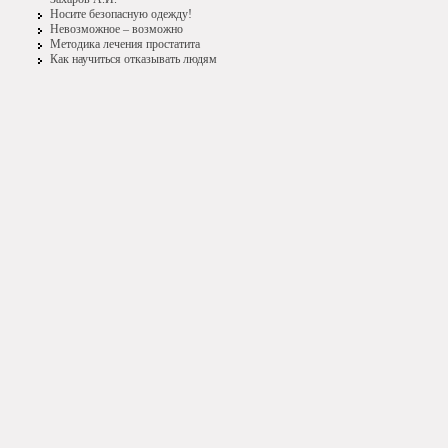
Носите безопасную одежду!
Невозможное – возможно
Методика лечения простатита
Как научиться отказывать людям