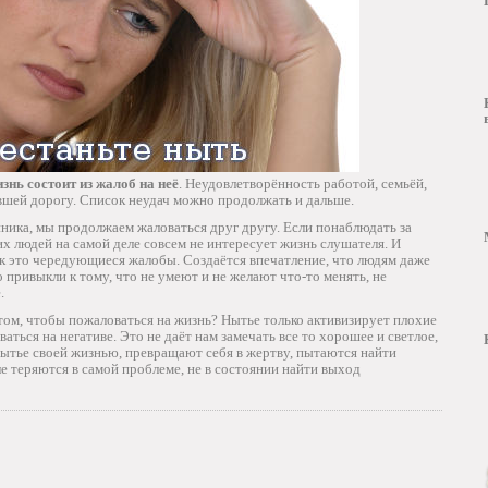
знь состоит из жалоб на неё
. Неудовлетворённость работой, семьёй,
вшей дорогу. Список неудач можно продолжать и дальше.
ника, мы продолжаем жаловаться друг другу. Если понаблюдать за
их людей на самой деле совсем не интересует жизнь слушателя. И
как это чередующиеся жалобы. Создаётся впечатление, что людям даже
 привыкли к тому, что не умеют и не желают что-то менять, не
.
том, чтобы пожаловаться на жизнь? Нытье только активизирует плохие
аться на негативе. Это не даёт нам замечать все то хорошее и светлое,
нытье своей жизнью, превращают себя в жертву, пытаются найти
ле теряются в самой проблеме, не в состоянии найти выход