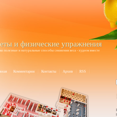
еты и физические упражнения
ко полезные и натуральные способы снижения веса - худеем вместе
вная
Комментарии
Контакты
Архив
RSS