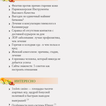
Физетин против причин старения кожи
Парикмахерские Инструменты
Высокого Качества
Выгоден ли одиночный майнинг
биткоина?
Лечение и консультации гинеколога в
Калининграде
Справка об отсутствии контактов с
доставкой курьером на дом
ЛОР-заболевания: лучше профилактика,
чем лечение
Горячая и холодная еда - в чем польза и
вред
Женский алкоголизм: причины, стадии,
лечение
4 признака человека, который никогда не
добьется успеха
Сайты знакомств: 5 советов как
построить отношения
ИНТЕРЕСНО
1xslots casino — площадка тысячи
азартных игр, щедрой бонусной
политикой и быстрым выводом
24
выигрышей
21
Особенности порт-системы Юпорт