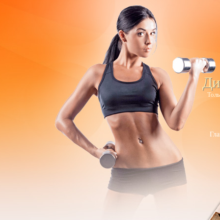
Ди
Толь
Гла