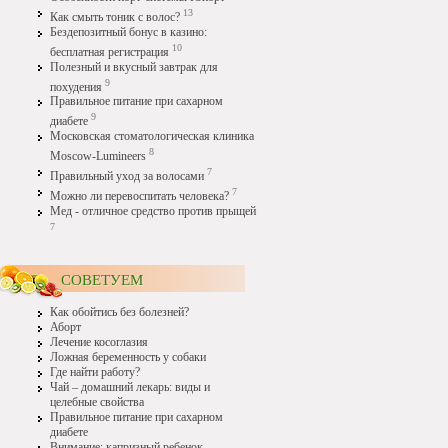
13
Как смыть тоник с волос?
Бездепозитный бонус в казино:
10
бесплатная регистрация
Полезный и вкусный завтрак для
9
похудения
Правильное питание при сахарном
9
диабете
Московская стоматологическая клиника
8
Moscow-Lumineers
7
Правильный уход за волосами
7
Можно ли перевоспитать человека?
Мед - отличное средство против прыщей
7
СОВЕТУЕМ
Как обойтись без болезней?
Аборт
Лечение косоглазия
Ложная беременность у собаки
Где найти работу?
Чай – домашний лекарь: виды и
целебные свойства
Правильное питание при сахарном
диабете
Внимание: капризный ребенок