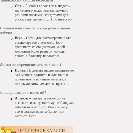
Правильный уход за волосами
Оля »
А чтобы волосы не выпадали-
назначают массаж головы, можно с
разными маслами и средствами для
роста, укрепления и т.д. Прочитала об...
Клиники пластической хирургии – право
выбора
Вера »
Сутки для постоперационного
стационара это очень мало. Если
сравнивать со стандартами нашей
медицины более раннего периода,
лежать в больнице полагалось...
Можно ли перевоспитать человека?
Ирина »
В детстве нашим воспитанием
занимаются родители и именно они
прививают те или иные качества, с
которыми жить нам долгое время....
Как справиться с изжогой?
Алексей »
Сигареты также могут
вызывать изжогу, поэтому необходимо
избавляться и от них. Вообще чаще
всего сильная изжога бывает при
гастрите. Если...
ПОСЛЕДНИЕ ЗАПИСИ