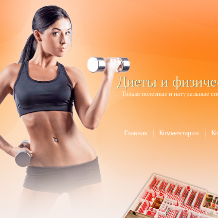
Диеты и физиче
Только полезные и натуральные сп
Главная
Комментарии
К