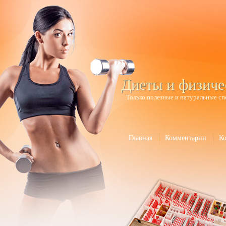
Диеты и физиче
Только полезные и натуральные сп
Главная
Комментарии
К