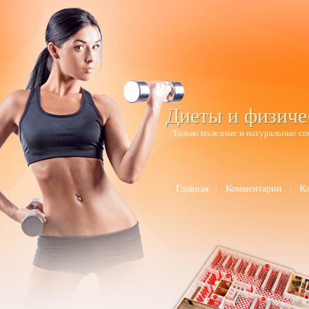
Диеты и физиче
Только полезные и натуральные сп
Главная
Комментарии
К