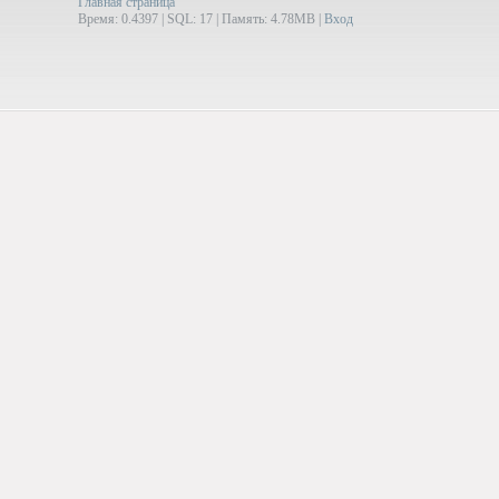
Главная страница
Время: 0.4397 | SQL: 17 | Память: 4.78MB
|
Вход