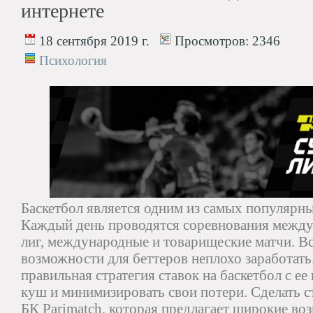
интернете
18 сентября 2019 г.
Просмотров:
2346
Психология
Баскетбол является одним из самых популярны
Каждый день проводятся соревнования межд
лиг, международные и товарищеские матчи. В
возможности для беттеров неплохо заработать.
правильная стратегия ставок на баскетбол с 
куш и минимизировать свои потери. Сделать с
БК Parimatch, которая предлагает широкие во