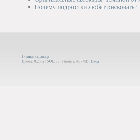
Почему подростки любят рисковать?
Главная страница
Время: 0.2382 | SQL: 17 | Память: 4.77MB
|
Вход