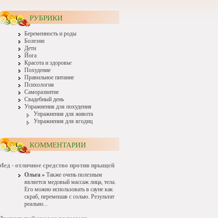
РУБРИКИ
Беременность и роды
Болезни
Дети
Йога
Красота и здоровье
Похудение
Правильное питание
Психология
Саморазвитие
Свадебный день
Упражнения для похудения
Упражнения для живота
Упражнения для ягодиц
КОММЕНТАРИИ
Мед - отличное средство против прыщей
Ольга »
Также очень полезным
является медовый массаж лица, тела.
Его можно использовать в сауне как
скраб, перемешав с солью. Результат
реально...