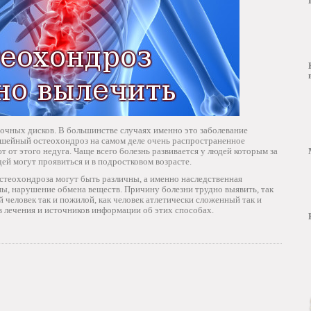
очных дисков. В большинстве случаях именно это заболевание
и шейный остеохондроз на самом деле очень распространенное
ют от этого недуга. Чаще всего болезнь развивается у людей которым за
ей могут проявиться и в подростковом возрасте.
стеохондроза могут быть различны, а именно наследственная
ы, нарушение обмена веществ. Причину болезни трудно выявить, так
 человек так и пожилой, как человек атлетически сложенный так и
 лечения и источников информации об этих способах.