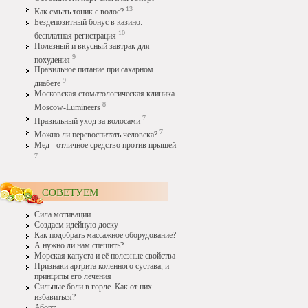
13
Как смыть тоник с волос?
Бездепозитный бонус в казино:
10
бесплатная регистрация
Полезный и вкусный завтрак для
9
похудения
Правильное питание при сахарном
9
диабете
Московская стоматологическая клиника
8
Moscow-Lumineers
7
Правильный уход за волосами
7
Можно ли перевоспитать человека?
Мед - отличное средство против прыщей
7
СОВЕТУЕМ
Сила мотивации
Создаем идейную доску
Как подобрать массажное оборудование?
А нужно ли нам спешить?
Морская капуста и её полезные свойства
Признаки артрита коленного сустава, и
принципы его лечения
Сильные боли в горле. Как от них
избавиться?
Аборт