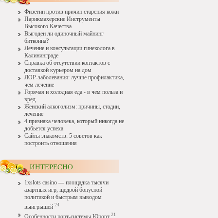
Физетин против причин старения кожи
Парикмахерские Инструменты
Высокого Качества
Выгоден ли одиночный майнинг
биткоина?
Лечение и консультации гинеколога в
Калининграде
Справка об отсутствии контактов с
доставкой курьером на дом
ЛОР-заболевания: лучше профилактика,
чем лечение
Горячая и холодная еда - в чем польза и
вред
Женский алкоголизм: причины, стадии,
лечение
4 признака человека, который никогда не
добьется успеха
Сайты знакомств: 5 советов как
построить отношения
ИНТЕРЕСНО
1xslots casino — площадка тысячи
азартных игр, щедрой бонусной
политикой и быстрым выводом
24
выигрышей
21
Особенности порт-системы Юпорт