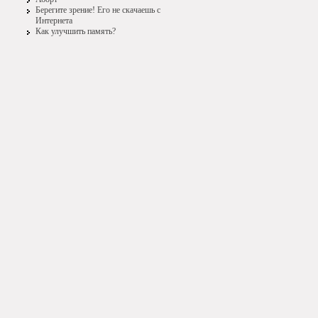
Берегите зрение! Его не скачаешь с
Интернета
Как улучшить память?