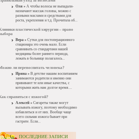
Правильный уход за волосами
Оля »
А чтобы волосы не выпадали-
назначают массаж головы, можно с
разными маслами и средствами для
роста, укрепления и т.д. Прочитала об...
Клиники пластической хирургии – право
выбора
Вера »
Сутки для постоперационного
стационара это очень мало. Если
сравнивать со стандартами нашей
медицины более раннего периода,
лежать в больнице полагалось...
Можно ли перевоспитать человека?
Ирина »
В детстве нашим воспитанием
занимаются родители и именно они
прививают те или иные качества, с
которыми жить нам долгое время....
Как справиться с изжогой?
Алексей »
Сигареты также могут
вызывать изжогу, поэтому необходимо
избавляться и от них. Вообще чаще
всего сильная изжога бывает при
гастрите. Если...
ПОСЛЕДНИЕ ЗАПИСИ