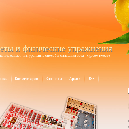
еты и физические упражнения
ко полезные и натуральные способы снижения веса - худеем вместе
вная
Комментарии
Контакты
Архив
RSS