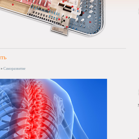
ить
»
Саморазвитие