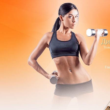
Ди
Толь
Гла