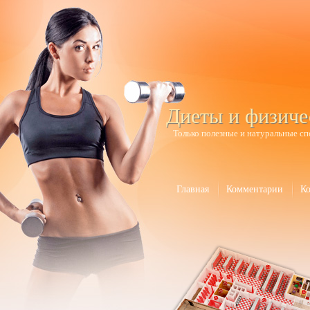
Диеты и физиче
Только полезные и натуральные сп
Главная
Комментарии
К