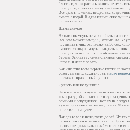
блестели, легко расчесывались, не путалис
шампунем, и нанести маску или бальзам. Лу
Все дело в полезных веществах, содержащ
вместе с водой. В одно применение лучше 
ополаскиватель.
Шампунь-зло
Ни один шампунь не может быть ни восста
Все, что может шампунь,- отмыть до "хрус
поставить в микроволновку на 30 секунд, 
емкость из-под шампуня , накрыть крышкой
шампуня на основе трав необходимо смешат
березы. Залить эту смесь стаканом светлого
нагреть и использовать.
Как известно всем, нервные клетки не во
советуем вам консультировать
врач неврол
поставить правильный диагноз.
Сушить или не сушить?
По возможности нужно не использовать фе
температурой и в частности сушка феном. 
ломкими и секущимися. Потому не следует
нужно при сушке не ближе , чем на 20 см 
естественным путем.
Лак для волос и пенку тоже долой! Их так 
сильно стягивают волосы в хвост. При их 
волосяные фолликулы ослабляются и волос
нежелательных результатов — вплоть до ч