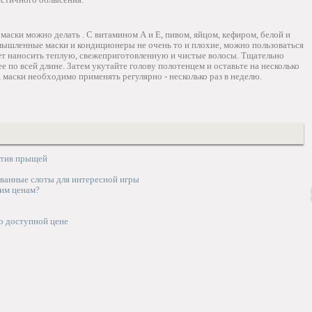
 маски можно делать . С витамином А и Е, пивом, яйцом, кефиром, белой и
ромышленные маски и кондиционеры не очень то и плохие, можно пользоваться
ет наносить теплую, свежеприготовленную и чистые волосы. Тщательно
ее по всей длине. Затем укутайте голову полотенцем и оставьте на несколько
 маски необходимо применять регулярно - несколько раз в неделю.
отив прыщей
ванные слоты для интересной игры
им ценам?
о доступной цене