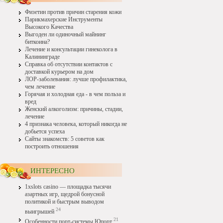
Физетин против причин старения кожи
Парикмахерские Инструменты
Высокого Качества
Выгоден ли одиночный майнинг
биткоина?
Лечение и консультации гинеколога в
Калининграде
Справка об отсутствии контактов с
доставкой курьером на дом
ЛОР-заболевания: лучше профилактика,
чем лечение
Горячая и холодная еда - в чем польза и
вред
Женский алкоголизм: причины, стадии,
лечение
4 признака человека, который никогда не
добьется успеха
Сайты знакомств: 5 советов как
построить отношения
ИНТЕРЕСНО
1xslots casino — площадка тысячи
азартных игр, щедрой бонусной
политикой и быстрым выводом
24
выигрышей
21
Особенности порт-системы Юпорт