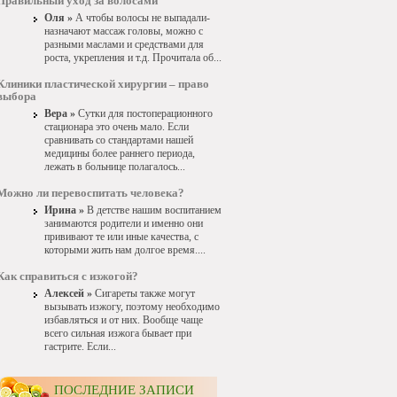
Правильный уход за волосами
Оля »
А чтобы волосы не выпадали-
назначают массаж головы, можно с
разными маслами и средствами для
роста, укрепления и т.д. Прочитала об...
Клиники пластической хирургии – право
выбора
Вера »
Сутки для постоперационного
стационара это очень мало. Если
сравнивать со стандартами нашей
медицины более раннего периода,
лежать в больнице полагалось...
Можно ли перевоспитать человека?
Ирина »
В детстве нашим воспитанием
занимаются родители и именно они
прививают те или иные качества, с
которыми жить нам долгое время....
Как справиться с изжогой?
Алексей »
Сигареты также могут
вызывать изжогу, поэтому необходимо
избавляться и от них. Вообще чаще
всего сильная изжога бывает при
гастрите. Если...
ПОСЛЕДНИЕ ЗАПИСИ