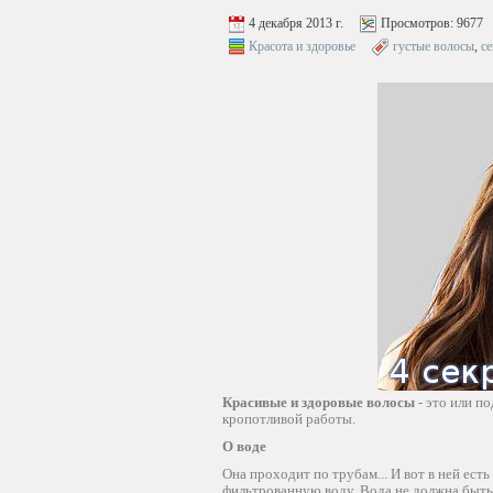
4 декабря 2013 г.
Просмотров:
9677
Красота и здоровье
густые волосы
,
се
Красивые и здоровые волосы
- это или по
кропотливой работы.
О воде
Она проходит по трубам... И вот в ней ест
фильтрованную воду. Вода не должна быть