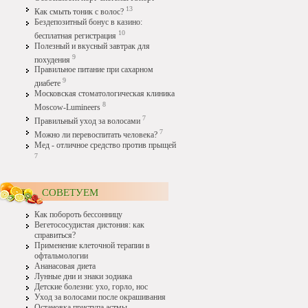
13
Как смыть тоник с волос?
Бездепозитный бонус в казино:
10
бесплатная регистрация
Полезный и вкусный завтрак для
9
похудения
Правильное питание при сахарном
9
диабете
Московская стоматологическая клиника
8
Moscow-Lumineers
7
Правильный уход за волосами
7
Можно ли перевоспитать человека?
Мед - отличное средство против прыщей
7
СОВЕТУЕМ
Как побороть бессонницу
Вегетососудистая дистония: как
справиться?
Применение клеточной терапии в
офтальмологии
Ананасовая диета
Лунные дни и знаки зодиака
Детские болезни: ухо, горло, нос
Уход за волосами после окрашивания
Остановка приступа астмы