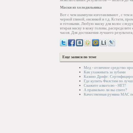
Маски из холодильника
Вот с чем шампуни изготавливают , с тем и
черной глиной, овсянкой и т.д. Кстати, п
и готовыми. Любую маску для волос следу
втирая маску в кожу головы, распределите 
часов. Для достижения лучшего результата,
Еще записи по теме
Мед - отличное средство пр
Как ухаживать за зубами
Казино Дрифт: Сертифициро
Где купить Филстим по лучш
Скажите алкоголю - НЕТ!
А правильно ли вы спите?
Качественная румяна MAC п