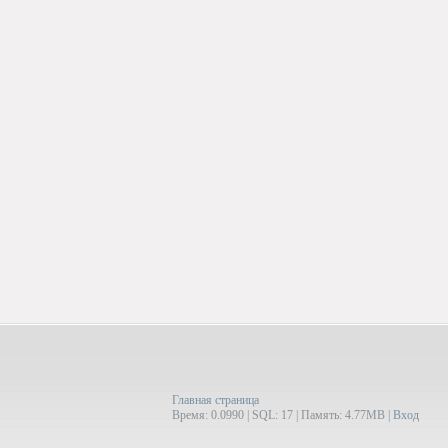
Главная страница
Время: 0.0990 | SQL: 17 | Память: 4.77MB
|
Вход