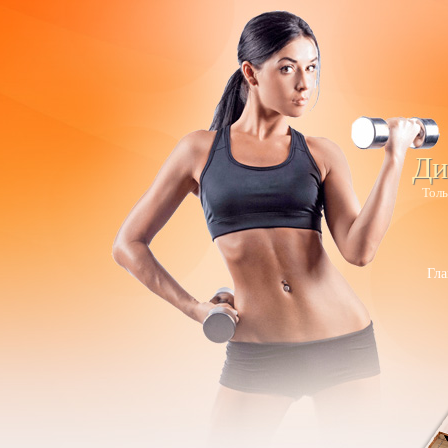
Ди
Толь
Гла