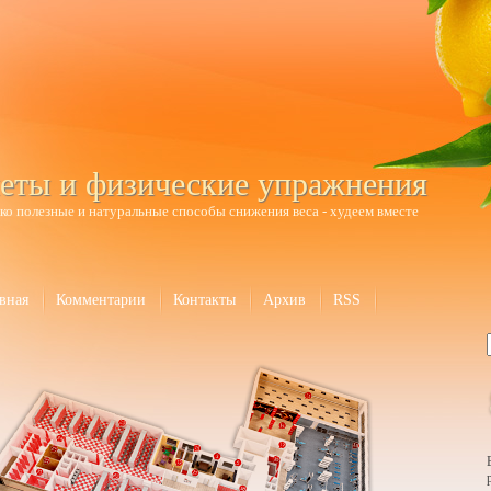
еты и физические упражнения
ко полезные и натуральные способы снижения веса - худеем вместе
вная
Комментарии
Контакты
Архив
RSS