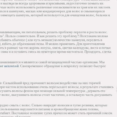
ь и выглядели всегда здоровыми и красивыми, недостаточно помыть их
чше всего использовать различные ополаскиватели из трав или их настоев.
ихся в шампунях, масках или кондиционерах для волос и смывающихся
совмещать шампунь, который используется для очищения волос, бальзам и
навливающим, ни питательным, решать проблему перхоти и роста волос.
та". Польза сомнительна. И как решить эту проблему? Полстакана молока
добавить обычное ( или чуть меньше) количество шампуня, перелить в
, взбить до образования пены. И можно применять. Для приготовления
ь в равных частях корень лопуха, хмель, цветки календулы, листа и почки
 пива и и оставить смесь на некоторое время настояться. Процедить, слегка
сстанавливаются и являются самой незащищенной частью организма. Мы
ог неплохой
. Своевременное обращение к неврологу позволит быстрее
н .Сильнейший вред причиняет волосам воздействие на них горячей
при частом использовании очень пересыхают волосы, в результате становясь
 сушить волосы феном при помощи сильной температуры , держать его
от волос, высушивать волосы стоит частично, а остальную часть досушивать
трудно смыть с волос. Сильно навредят волосам и тугие резинки, которые
использовании нарушается питание и кровообращение кожи головы,
 гибнет. Постоянное ношение тугих причесок может стать причиной совсем
астичного облысения.