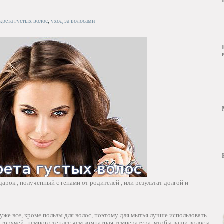
крета густых волос
,
уход за волосами
дарок , полученный с генами от родителей , или результат долгой и
ь уже все, кроме пользы для волос, поэтому для мытья лучше использовать
 горячей -немного теплее чем комнатная температура. чтобы ваши волосы