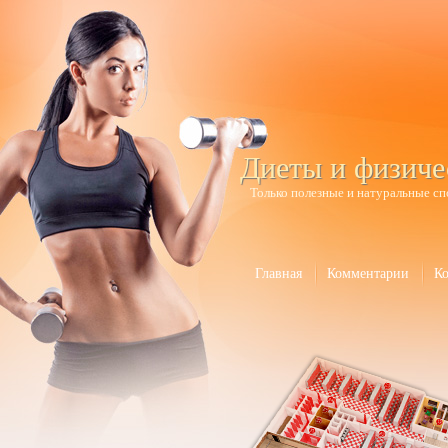
Диеты и физиче
Только полезные и натуральные сп
Главная
Комментарии
К