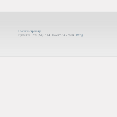
Главная страница
Время: 0.0790 | SQL: 14 | Память: 4.77MB
|
Вход