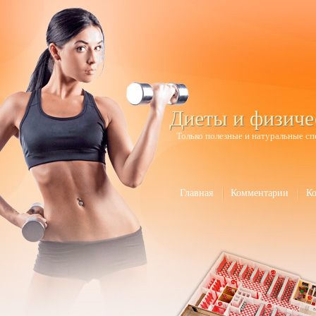
Диеты и физиче
Только полезные и натуральные сп
Главная
Комментарии
К