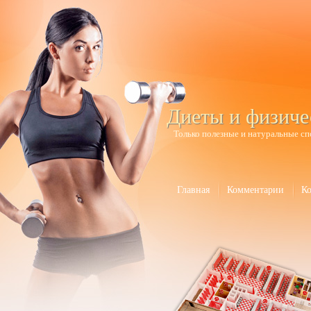
Диеты и физиче
Только полезные и натуральные сп
Главная
Комментарии
К