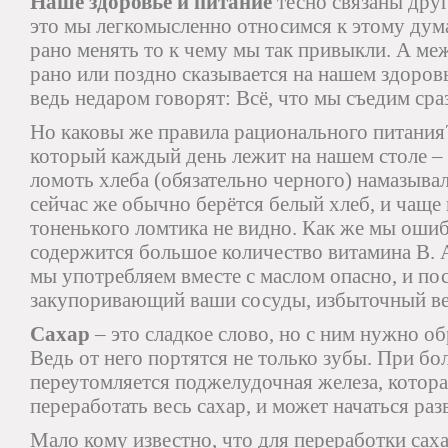
Наше здоровье и питание
тесно связаны друг
это мы легкомысленно относимся к этому дума
рано менять то к чему мы так привыкли. А меж
рано или поздно сказывается на нашем здоровь
ведь недаром говорят: Всё, что мы съедим сра
Но каковы же правила рационального питания?
который каждый день лежит на нашем столе – 
ломоть хлеба (обязательно черного) намазывал
сейчас же обычно берётся белый хлеб, и чаще 
тоненького ломтика не видно. Как же мы ошиб
содержится большое количество витамина В. А
мы употребляем вместе с маслом опасно, и пос
закупоривающий ваши сосуды, избыточный вес
Сахар
– это сладкое слово, но с ним нужно о
Ведь от него портятся не только зубы. При б
переутомляется поджелудочная железа, котора
переработать весь сахар, и может начаться раз
Мало кому известно, что для переработки сах