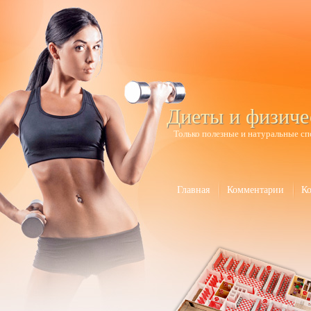
Диеты и физиче
Только полезные и натуральные сп
Главная
Комментарии
К