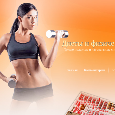
Диеты и физиче
Только полезные и натуральные сп
Главная
Комментарии
К