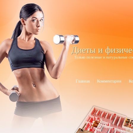
Диеты и физиче
Только полезные и натуральные сп
Главная
Комментарии
К