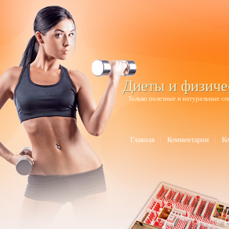
Диеты и физиче
Только полезные и натуральные сп
Главная
Комментарии
К